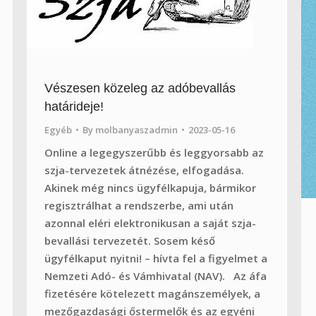
Vészesen közeleg az adóbevallás
határideje!
Egyéb
By
molbanyaszadmin
2023-05-16
Online a legegyszerűbb és leggyorsabb az
szja-tervezetek átnézése, elfogadása.
Akinek még nincs ügyfélkapuja, bármikor
regisztrálhat a rendszerbe, ami után
azonnal eléri elektronikusan a saját szja-
bevallási tervezetét. Sosem késő
ügyfélkaput nyitni! – hívta fel a figyelmet a
Nemzeti Adó- és Vámhivatal (NAV). Az áfa
fizetésére kötelezett magánszemélyek, a
mezőgazdasági őstermelők és az egyéni