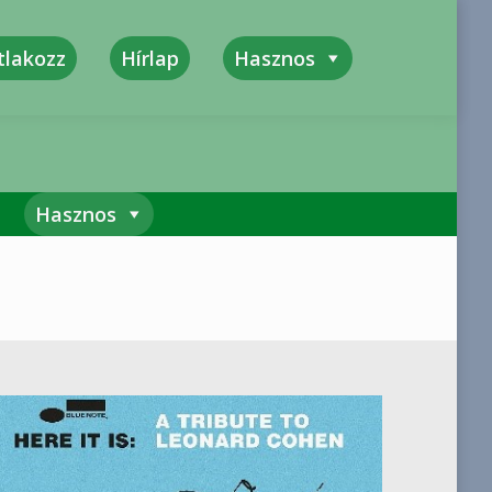
tlakozz
Hírlap
Hasznos
kszerűség, Megbízhatóság, Felelősség
Hasznos