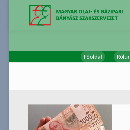
Főoldal
Rólu
You are here: