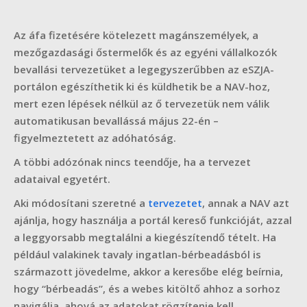
Az áfa fizetésére kötelezett magánszemélyek, a
mezőgazdasági őstermelők és az egyéni vállalkozók
bevallási tervezetüket a legegyszerűbben az eSZJA-
portálon egészíthetik ki és küldhetik be a NAV-hoz,
mert ezen lépések nélkül az ő tervezetük nem válik
automatikusan bevallássá május 22-én
–
figyelmeztetett az adóhatóság.
A többi adózónak nincs teendője, ha a tervezet
adataival egyetért.
Aki módosítani szeretné a
tervezetet
, annak a NAV azt
ajánlja, hogy használja a portál kereső funkcióját, azzal
a leggyorsabb megtalálni a kiegészítendő tételt. Ha
például valakinek tavaly ingatlan-bérbeadásból is
származott jövedelme, akkor
a keresőbe elég beírnia,
hogy “bérbeadás”, és a webes kitöltő ahhoz a sorhoz
navigálja, ahová az adatokat rögzítenie kell.