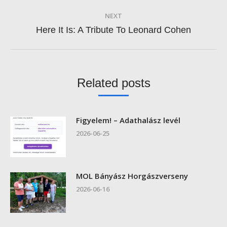
NEXT
Next
Here It Is: A Tribute To Leonard Cohen
post:
Related posts
Figyelem! – Adathalász levél
2026-06-25
MOL Bányász Horgászverseny
2026-06-16