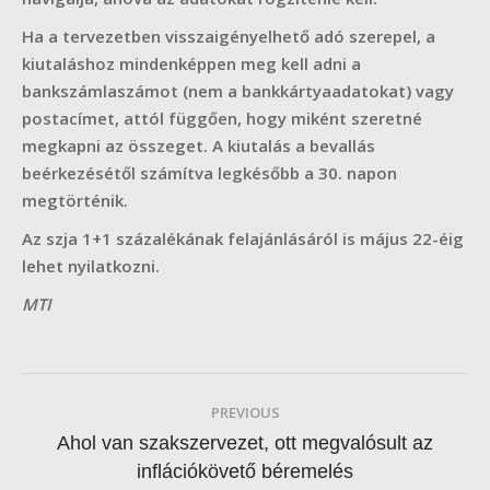
Ha a tervezetben visszaigényelhető adó szerepel, a
kiutaláshoz mindenképpen meg kell adni a
bankszámlaszámot (nem a bankkártyaadatokat) vagy
postacímet, attól függően, hogy miként szeretné
megkapni az összeget.
A kiutalás a bevallás
beérkezésétől számítva legkésőbb a 30. napon
megtörténik.
Az szja 1+1 százalékának felajánlásáról is május 22-éig
lehet nyilatkozni.
MTI
Post
PREVIOUS
navigation
Ahol van szakszervezet, ott megvalósult az
Previous
inflációkövető béremelés
post: