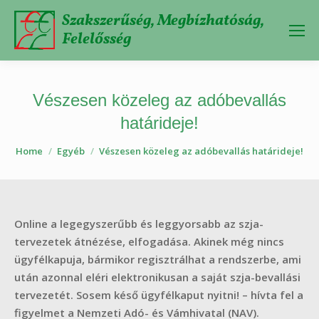
Szakszerűség, Megbízhatóság,
Felelősség
Vészesen közeleg az adóbevallás
határideje!
You are here:
Home
Egyéb
Vészesen közeleg az adóbevallás határideje!
Online a legegyszerűbb és leggyorsabb az szja-
tervezetek átnézése, elfogadása. Akinek még nincs
ügyfélkapuja, bármikor regisztrálhat a rendszerbe, ami
után azonnal eléri elektronikusan a saját szja-bevallási
tervezetét. Sosem késő ügyfélkaput nyitni! – hívta fel a
figyelmet a Nemzeti Adó- és Vámhivatal (NAV).