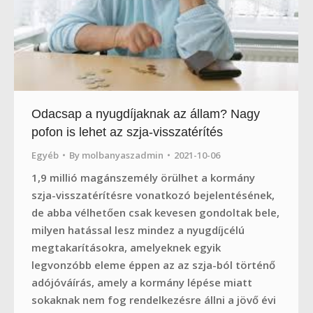
Odacsap a nyugdíjaknak az állam? Nagy
pofon is lehet az szja-visszatérítés
Egyéb
By
molbanyaszadmin
2021-10-06
1,9 millió magánszemély örülhet a kormány
szja-visszatérítésre vonatkozó bejelentésének,
de abba vélhetően csak kevesen gondoltak bele,
milyen hatással lesz mindez a nyugdíjcélú
megtakarításokra, amelyeknek egyik
legvonzóbb eleme éppen az az szja-ból történő
adójóváírás, amely a kormány lépése miatt
sokaknak nem fog rendelkezésre állni a jövő évi