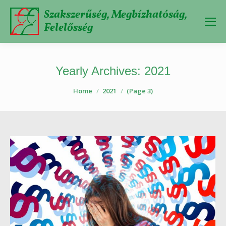
Szakszerűség, Megbízhatóság,
Felelősség
Yearly Archives:
2021
You are here:
Home
2021
(Page 3)