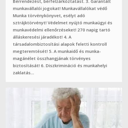
Bérrendezést, bérfelzárkóztatást. 3. Garantált
munkavállalói jogokat! Munkavállalókat védő
Munka törvénykönyvet, esélyt adó
sztrájktörvényt! Védelmet nyújtó munkaügyi és
munkavédelmi ellenőrzéseket! 270 napig tartó
álláskeresési járadékot! 4. A
társadalombiztosítási alapok feletti kontroll
megteremtését! 5. A munkaidő és munka-
magánélet összhangjának törvényes
biztosítását! 6. Diszkrimináció és munkahelyi
zaklatás…