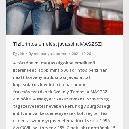
Tízforintos emelést javasol a MASZSZ!
Egyéb
By
molbanyaszadmin
2021-10-26
A történelmi magasságokba emelkedő
literenkénti több mint 500 forintos benzinár
miatt törvénymódosítási javaslattal
kapcsolatos levelet írt a parlamenti
frakcióvezetőknek Székely Tamás, a MASZSZ
alelnöke. A Magyar Szakszervezeti Szövetség
tagszervezetei nevében kéri, hogy sürgősségi
indítvánnyal kezdeményezzék költségtérítés
címén a személyi jövedelemadóról szóló 1995.
évi CXVII. sz. törvény 25§. 2 bek. bb) pontjának 15