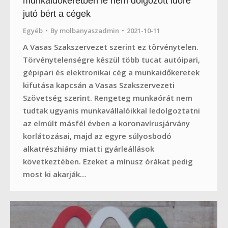
munkaidőkeretben le nem dolgozott időre
jutó bért a cégek
Egyéb
By
molbanyaszadmin
2021-10-11
A Vasas Szakszervezet szerint ez törvénytelen.
Törvénytelenségre készül több tucat autóipari,
gépipari és elektronikai cég a munkaidőkeretek
kifutása kapcsán a Vasas Szakszervezeti
Szövetség szerint. Rengeteg munkaórát nem
tudtak ugyanis munkavállalóikkal ledolgoztatni
az elmúlt másfél évben a koronavírusjárvány
korlátozásai, majd az egyre súlyosbodó
alkatrészhiány miatti gyárleállások
következtében. Ezeket a mínusz órákat pedig
most ki akarják…