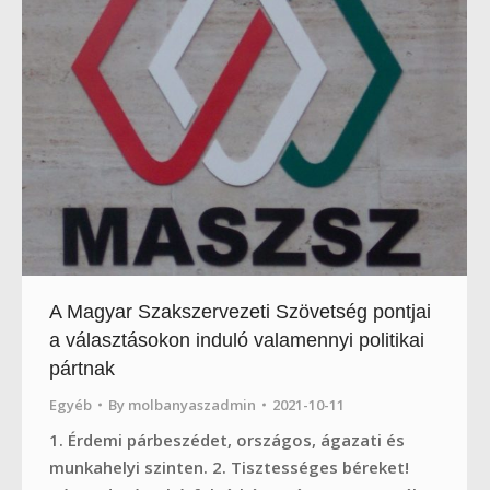
A Magyar Szakszervezeti Szövetség pontjai
a választásokon induló valamennyi politikai
pártnak
Egyéb
By
molbanyaszadmin
2021-10-11
1. Érdemi párbeszédet, országos, ágazati és
munkahelyi szinten. 2. Tisztességes béreket!