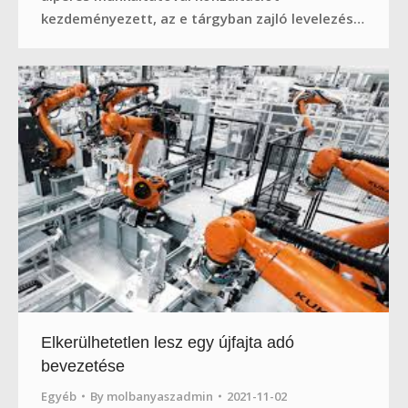
kezdeményezett, az e tárgyban zajló levelezés…
Elkerülhetetlen lesz egy újfajta adó
bevezetése
Egyéb
By
molbanyaszadmin
2021-11-02