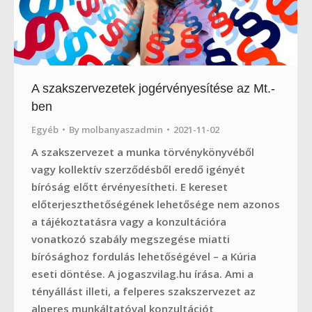
A szakszervezetek jogérvényesítése az Mt.-
ben
Egyéb
By
molbanyaszadmin
2021-11-02
A szakszervezet a munka törvénykönyvéből
vagy kollektív szerződésből eredő igényét
bíróság előtt érvényesítheti. E kereset
előterjeszthetőségének lehetősége nem azonos
a tájékoztatásra vagy a konzultációra
vonatkozó szabály megszegése miatti
bírósághoz fordulás lehetőségével – a Kúria
eseti döntése. A jogaszvilag.hu írása. Ami a
tényállást illeti, a felperes szakszervezet az
alperes munkáltatóval konzultációt