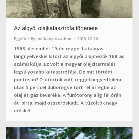
Az algyői olajkatasztrófa története
Egyéb
By
molbanyaszadmin
2019-12-30
1968. december 19-én reggel hatalmas
lángnyelvekkel kitört az algyői olajmezők 168-as
számú kútja. Ez volt a magyar olajkitermelés
legsúlyosabb katasztrófája. De mit történt
pontosan? Csütörtök volt, reggel negyed kilenc
után 5 perccel dübörögve tört fel az égbe az
olaj és gáz keveréke. A fúrótorony alig fél órán
át bírta, majd összeroskadt. A tűzoltók nagy
erőkkel…