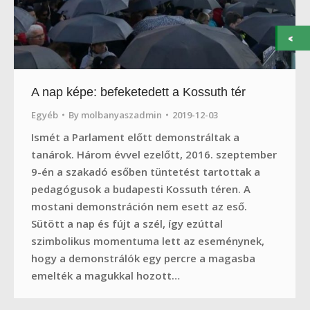
A nap képe: befeketedett a Kossuth tér
Egyéb
By
molbanyaszadmin
2019-12-03
Ismét a Parlament előtt demonstráltak a
tanárok. Három évvel ezelőtt, 2016. szeptember
9-én a szakadó esőben tüntetést tartottak a
pedagógusok a budapesti Kossuth téren. A
mostani demonstráción nem esett az eső.
Sütött a nap és fújt a szél, így ezúttal
szimbolikus momentuma lett az eseménynek,
hogy a demonstrálók egy percre a magasba
emelték a magukkal hozott…