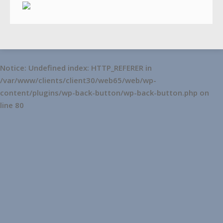
Notice
: Undefined index: HTTP_REFERER in
/var/www/clients/client30/web65/web/wp-
content/plugins/wp-back-button/wp-back-button.php
on
line
80