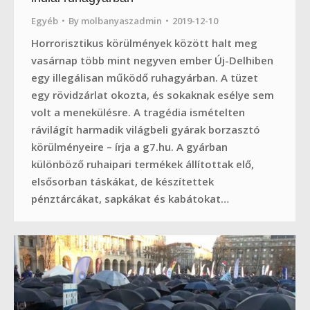
Egyéb
By
molbanyaszadmin
2019-12-10
Horrorisztikus körülmények között halt meg
vasárnap több mint negyven ember Új-Delhiben
egy illegálisan működő ruhagyárban. A tüzet
egy rövidzárlat okozta, és sokaknak esélye sem
volt a menekülésre. A tragédia ismételten
rávilágít harmadik világbeli gyárak borzasztó
körülményeire – írja a g7.hu. A gyárban
különböző ruhaipari termékek állítottak elő,
elsősorban táskákat, de készítettek
pénztárcákat, sapkákat és kabátokat…