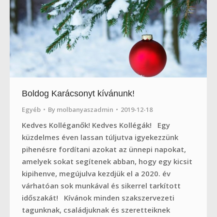
Boldog Karácsonyt kívánunk!
Egyéb
By
molbanyaszadmin
2019-12-18
Kedves Kolléganők! Kedves Kollégák! Egy
küzdelmes éven lassan túljutva igyekezzünk
pihenésre fordítani azokat az ünnepi napokat,
amelyek sokat segítenek abban, hogy egy kicsit
kipihenve, megújulva kezdjük el a 2020. év
várhatóan sok munkával és sikerrel tarkított
időszakát! Kívánok minden szakszervezeti
tagunknak, családjuknak és szeretteiknek