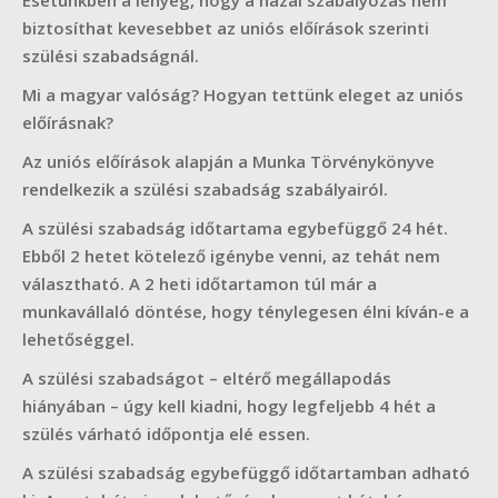
Esetünkben a lényeg, hogy a hazai szabályozás nem
biztosíthat kevesebbet az uniós előírások szerinti
szülési szabadságnál.
Mi a magyar valóság? Hogyan tettünk eleget az uniós
előírásnak?
Az uniós előírások alapján a Munka Törvénykönyve
rendelkezik a szülési szabadság szabályairól.
A szülési szabadság időtartama egybefüggő 24 hét.
Ebből 2 hetet kötelező igénybe venni, az tehát nem
választható. A 2 heti időtartamon túl már a
munkavállaló döntése, hogy ténylegesen élni kíván-e a
lehetőséggel.
A szülési szabadságot – eltérő megállapodás
hiányában – úgy kell kiadni, hogy legfeljebb 4 hét a
szülés várható időpontja elé essen.
A szülési szabadság egybefüggő időtartamban adható