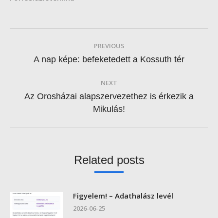
Post
PREVIOUS
navigation
Previous
A nap képe: befeketedett a Kossuth tér
post:
NEXT
Az Orosházai alapszervezethez is érkezik a
Next
Mikulás!
post:
Related posts
Figyelem! – Adathalász levél
2026-06-25