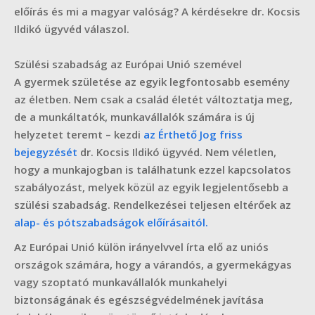
előírás és mi a magyar valóság? A kérdésekre dr. Kocsis
Ildikó ügyvéd válaszol.
Szülési szabadság az Európai Unió szemével
A gyermek születése az egyik legfontosabb esemény
az életben. Nem csak a család életét változtatja meg,
de a munkáltatók, munkavállalók számára is új
helyzetet teremt – kezdi
az Érthető Jog friss
bejegyzését
dr. Kocsis Ildikó ügyvéd. Nem véletlen,
hogy a munkajogban is találhatunk ezzel kapcsolatos
szabályozást, melyek közül az egyik legjelentősebb a
szülési szabadság. Rendelkezései teljesen eltérőek az
alap- és pótszabadságok előírásaitól.
Az Európai Unió külön irányelvvel írta elő az uniós
országok számára, hogy a várandós, a gyermekágyas
vagy szoptató munkavállalók munkahelyi
biztonságának és egészségvédelmének javítása