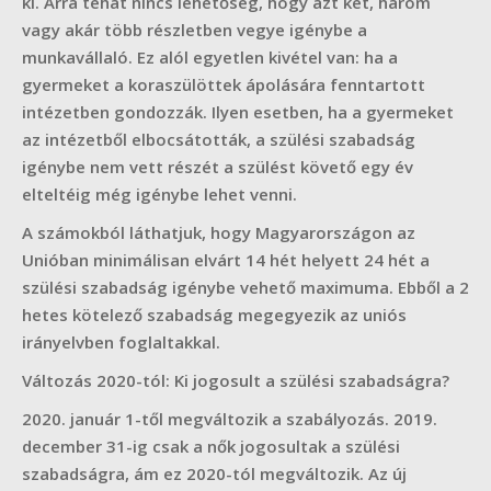
ki. Arra tehát nincs lehetőség, hogy azt két, három
vagy akár több részletben vegye igénybe a
munkavállaló. Ez alól egyetlen kivétel van: ha a
gyermeket a koraszülöttek ápolására fenntartott
intézetben gondozzák. Ilyen esetben, ha a gyermeket
az intézetből elbocsátották, a szülési szabadság
igénybe nem vett részét a szülést követő egy év
elteltéig még igénybe lehet venni.
A számokból láthatjuk, hogy Magyarországon az
Unióban minimálisan elvárt 14 hét helyett 24 hét a
szülési szabadság igénybe vehető maximuma. Ebből a 2
hetes kötelező szabadság megegyezik az uniós
irányelvben foglaltakkal.
Változás 2020-tól: Ki jogosult a szülési szabadságra?
2020. január 1-től megváltozik a szabályozás. 2019.
december 31-ig csak a nők jogosultak a szülési
szabadságra, ám ez 2020-tól megváltozik. Az új