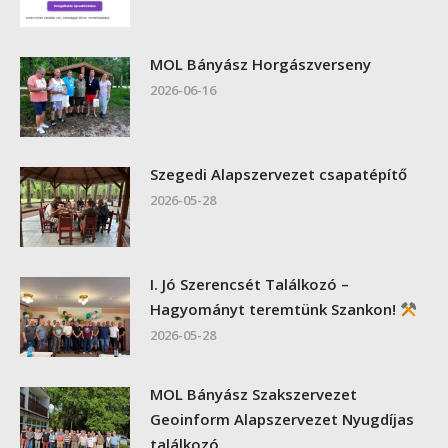
MOL Bányász Horgászverseny
2026-06-16
Szegedi Alapszervezet csapatépítő
2026-05-28
I. Jó Szerencsét Találkozó –
Hagyományt teremtünk Szankon!
2026-05-28
MOL Bányász Szakszervezet
Geoinform Alapszervezet Nyugdíjas
találkozó