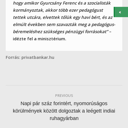
hogy amikor Gyurcsány Ferenc és a szocialisták
kormányoztak, akkor több ezer pedagógust
tettek utcára, elvettek tőlük egy havi bért, és az
elmúlt években sem szavazták meg a pedagógus-
béremeléshez szükséges pénzügyi forrásokat”
–
idézte fel a minisztérium.
Forrás: privatbankar.hu
Post
PREVIOUS
navigation
Napi pár száz forintért, nyomorúságos
Previous
körülmények között dolgoztak a leégett indiai
post:
ruhagyárban