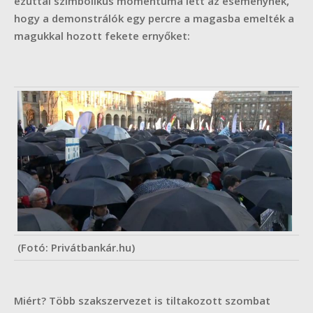
ezúttal szimbolikus momentuma lett az eseménynek,
hogy a demonstrálók egy percre a magasba emelték a
magukkal hozott fekete ernyőket:
(Fotó: Privátbankár.hu)
Miért? Több szakszervezet is tiltakozott szombat