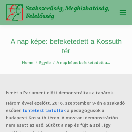
Szakszerűség, Megbízhatóság,
Felelősség
A nap képe: befeketedett a Kossuth
tér
You are here:
Home
Egyéb
A nap képe: befeketedett a…
Ismét a Parlament előtt demonstráltak a tanárok.
Három évvel ezelőtt, 2016. szeptember 9-én a szakadó
esőben
tüntetést tartottak
a pedagógusok a
budapesti Kossuth téren. A mostani demonstráción
nem esett az eső. Sütött a nap és fújt a szél, így