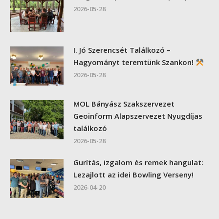
2026-05-28
I. Jó Szerencsét Találkozó –
Hagyományt teremtünk Szankon!
2026-05-28
MOL Bányász Szakszervezet
Geoinform Alapszervezet Nyugdíjas
találkozó
2026-05-28
Gurítás, izgalom és remek hangulat:
Lezajlott az idei Bowling Verseny!
2026-04-20