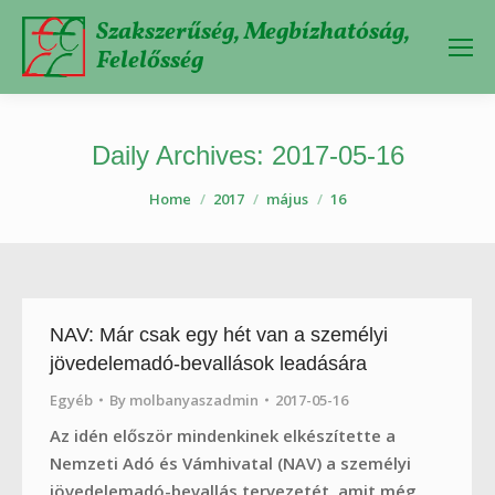
Szakszerűség, Megbízhatóság,
Felelősség
Daily Archives:
2017-05-16
You are here:
Home
2017
május
16
NAV: Már csak egy hét van a személyi
jövedelemadó-bevallások leadására
Egyéb
By
molbanyaszadmin
2017-05-16
Az idén először mindenkinek elkészítette a
Nemzeti Adó és Vámhivatal (NAV) a személyi
jövedelemadó-bevallás tervezetét, amit még