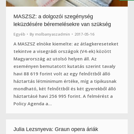
MASZSZ: a dolgozói szegénység
leküzdésére béremelésekre van szükség
Egyéb
By
molbanyaszadmin
2017-05-16
A MASZSZ elnöke kiemelte: az átlagkereseteket
tekintve a visegrádi országok (V4-ek) között
Magyarország az utolsó helyen áll. Az
eseményen bemutatott kutatás szerint tavaly
havi 88 619 forint volt az egy felnőttből álló
háztartás létminimum értéke, míg a tipikusnak
mondható, két felnőttből és két gyerekből álló
háztartásé havi 256 995 forint. A felmérést a
Policy Agenda a…
Julia Lezsnyeva: Graun opera áriák