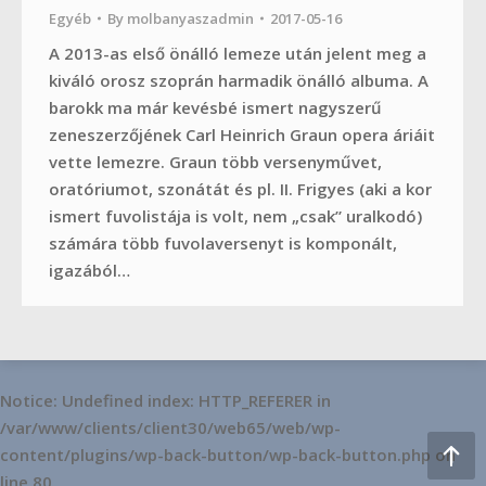
Egyéb
By
molbanyaszadmin
2017-05-16
A 2013-as első önálló lemeze után jelent meg a
kiváló orosz szoprán harmadik önálló albuma. A
barokk ma már kevésbé ismert nagyszerű
zeneszerzőjének Carl Heinrich Graun opera áriáit
vette lemezre. Graun több versenyművet,
oratóriumot, szonátát és pl. II. Frigyes (aki a kor
ismert fuvolistája is volt, nem „csak” uralkodó)
számára több fuvolaversenyt is komponált,
igazából…
Notice
: Undefined index: HTTP_REFERER in
/var/www/clients/client30/web65/web/wp-
content/plugins/wp-back-button/wp-back-button.php
on
line
80