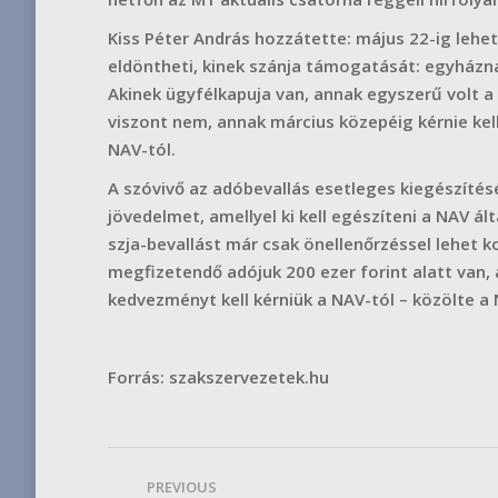
Kiss Péter András hozzátette: május 22-ig lehet
eldöntheti, kinek szánja támogatását: egyházn
Akinek ügyfélkapuja van, annak egyszerű volt a
viszont nem, annak március közepéig kérnie kel
NAV-tól.
A szóvivő az adóbevallás esetleges kiegészíté
jövedelmet, amellyel ki kell egészíteni a NAV ál
szja-bevallást már csak önellenőrzéssel lehet ko
megfizetendő adójuk 200 ezer forint alatt van, a
kedvezményt kell kérniük a NAV-tól – közölte a
Forrás: szakszervezetek.hu
Post
PREVIOUS