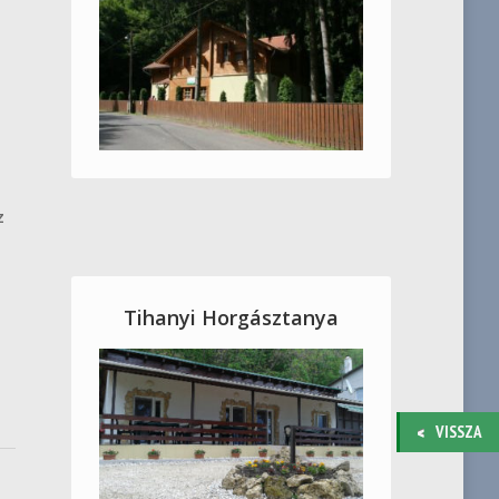
z
Tihanyi Horgásztanya
VISSZA