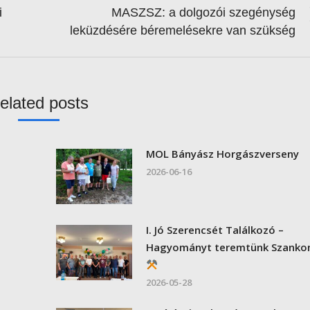
i
MASZSZ: a dolgozói szegénység
Next
leküzdésére béremelésekre van szükség
post:
elated posts
MOL Bányász Horgászverseny
2026-06-16
I. Jó Szerencsét Találkozó –
Hagyományt teremtünk Szanko
2026-05-28