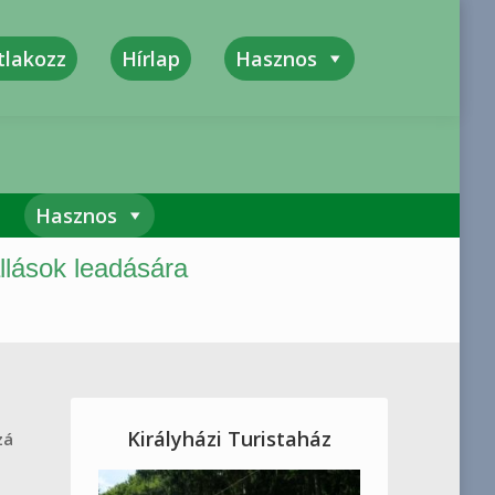
tlakozz
Hírlap
Hasznos
kszerűség, Megbízhatóság, Felelősség
Hasznos
llások leadására
Királyházi Turistaház
zá