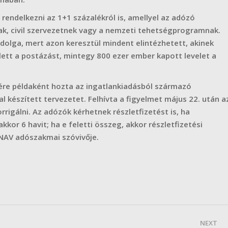
 rendelkezni az 1+1 százalékról is, amellyel az adózó
ak, civil szervezetnek vagy a nemzeti tehetségprogramnak.
 dolga, mert azon keresztül mindent elintézhetett, akinek
lett a postázást, mintegy 800 ezer ember kapott levelet a
sére példaként hozta az ingatlankiadásból származó
tal készített tervezetet. Felhívta a figyelmet május 22. után a
rrigálni. Az adózók kérhetnek részletfizetést is, ha
kkor 6 havit; ha e feletti összeg, akkor részletfizetési
 NAV adószakmai szóvivője.
NEXT