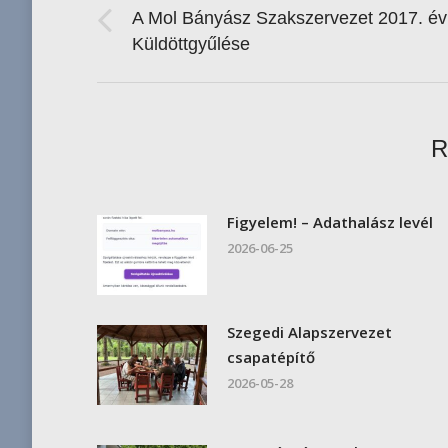
navigation
A Mol Bányász Szakszervezet 2017. év
Previous
Küldöttgyűlése
post:
R
Figyelem! – Adathalász levél
2026-06-25
Szegedi Alapszervezet
csapatépítő
2026-05-28