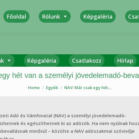
Főoldal
Rólunk
Képgaléria
Csa
Sza
nk
Képgaléria
Csatlakozz
Hírlap
gy hét van a személyi jövedelemadó-beva
Home
Egyéb
NAV: Már csak egy hét…
mzeti Adó és Vámhivatal (NAV) a személyi jövedelemadó-
rizhetnek és egészíthetnek ki az adózók. Ha nem nyúlnak hoz
óbevallásnak minősül – közölte a NAV adószakmai szóvivője
amában.