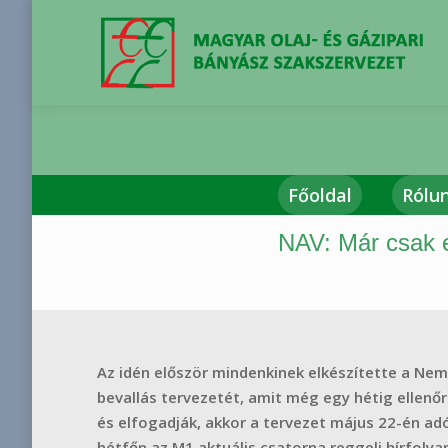
Főoldal
Rólu
NAV: Már csak e
You are here:
Az idén először mindenkinek elkészítette a Ne
bevallás tervezetét, amit még egy hétig ellenő
és elfogadják, akkor a tervezet május 22-én ad
hétfőn az M1 aktuális csatorna reggeli hírfoly