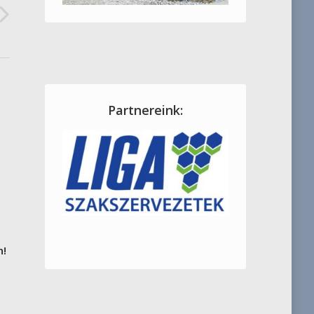
Partnereink:
n!