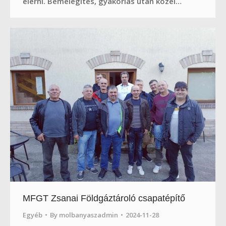
elérni. Bemelegítés, gyakorlás után közel…
MFGT Zsanai Földgáztároló csapatépítő
Egyéb
By
molbanyaszadmin
2024-11-28