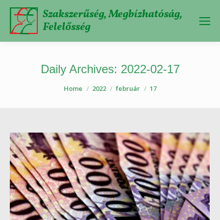
Szakszerűség, Megbízhatóság,
Felelősség
Daily Archives:
2022-02-17
You are here:
Home
2022
február
17