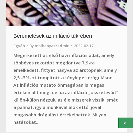
Béremelések az infláció tükrében
Egyéb
By
molbanyaszadmin
2022-02-17
Megérkezett az első havi inflációs adat, amely
többéves rekordot megdöntve 7,9-ra
emelkedett, fittyet hányva az árstopnak, amely
2,5 -3%-ot tompított a tényleges dráguláson.
Az inflációs mutató önmagában is magas
értéken állt meg, de ha az infláció „összetevőit”
külön-külön nézzük, az élelmiszerek viszik ismét
a pálmát, így a munkavállalók ettől jóval
magasabb drágulást érzékelhettek. Milyen
hatásokat…