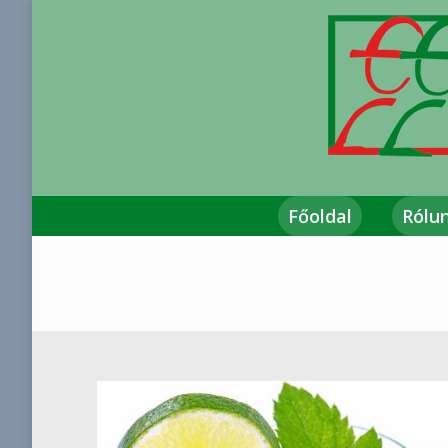
Főoldal
Rólu
You are here: