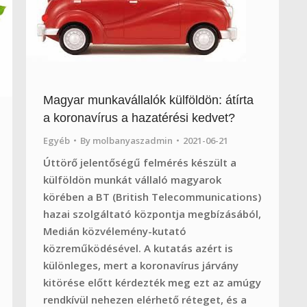
Magyar munkavállalók külföldön: átírta
a koronavírus a hazatérési kedvet?
Egyéb
By
molbanyaszadmin
2021-06-21
Úttörő jelentőségű felmérés készült a
külföldön munkát vállaló magyarok
körében a BT (British Telecommunications)
hazai szolgáltató központja megbízásából,
Medián közvélemény-kutató
közreműködésével. A kutatás azért is
különleges, mert a koronavírus járvány
kitörése előtt kérdezték meg ezt az amúgy
rendkívül nehezen elérhető réteget, és a