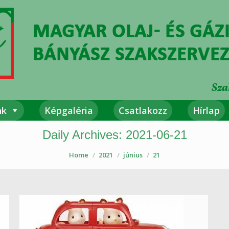
Főoldal
Rólunk
Képgaléria
Csa
Sza
nk
Képgaléria
Csatlakozz
Hírlap
Daily Archives:
2021-06-21
Home
2021
június
21