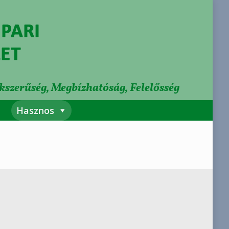
tlakozz
Hírlap
Hasznos
kszerűség, Megbízhatóság, Felelősség
Hasznos