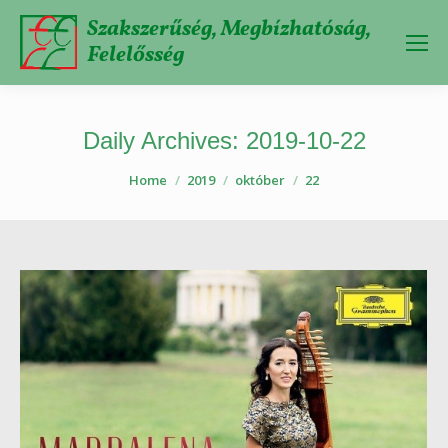
Szakszerűség, Megbízhatóság,
Felelősség
Daily Archives:
2019-10-22
You are here:
Home
2019
október
22