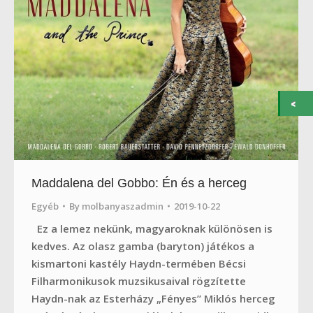
Maddalena del Gobbo: Én és a herceg
Egyéb
By
molbanyaszadmin
2019-10-22
Ez a lemez nekünk, magyaroknak különösen is
kedves. Az olasz gamba (baryton) játékos a
kismartoni kastély Haydn-termében Bécsi
Filharmonikusok muzsikusaival rögzítette
Haydn-nak az Esterházy „Fényes” Miklós herceg