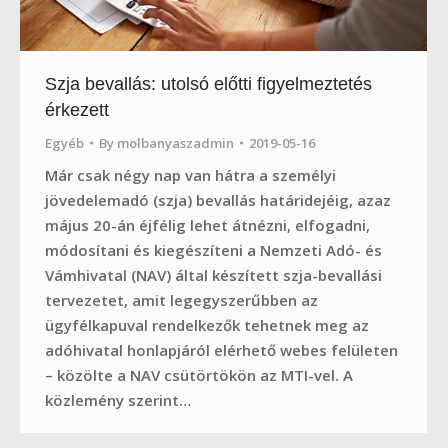
Szja bevallás: utolsó előtti figyelmeztetés
érkezett
Egyéb
By
molbanyaszadmin
2019-05-16
Már csak négy nap van hátra a személyi
jövedelemadó (szja) bevallás határidejéig, azaz
május 20-án éjfélig lehet átnézni, elfogadni,
módosítani és kiegészíteni a Nemzeti Adó- és
Vámhivatal (NAV) által készített szja-bevallási
tervezetet, amit legegyszerűbben az
ügyfélkapuval rendelkezők tehetnek meg az
adóhivatal honlapjáról elérhető webes felületen
– közölte a NAV csütörtökön az MTI-vel. A
közlemény szerint…