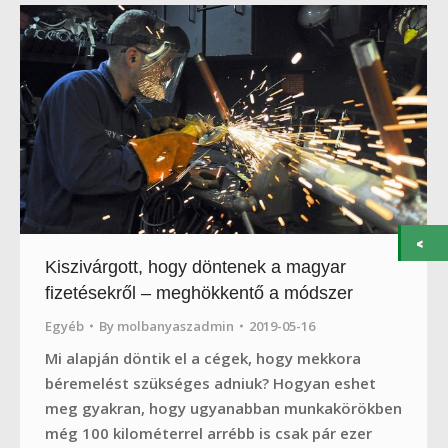
Kiszivárgott, hogy döntenek a magyar
fizetésekről – meghökkentő a módszer
Egyéb
By
molbanyaszadmin
2019-05-16
Mi alapján döntik el a cégek, hogy mekkora
béremelést szükséges adniuk? Hogyan eshet
meg gyakran, hogy ugyanabban munkakörökben
még 100 kilométerrel arrébb is csak pár ezer