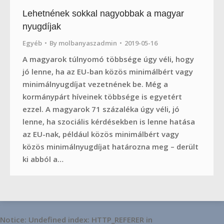
Lehetnének sokkal nagyobbak a magyar
nyugdíjak
Egyéb
By
molbanyaszadmin
2019-05-16
A magyarok túlnyomó többsége úgy véli, hogy
jó lenne, ha az EU-ban közös minimálbért vagy
minimálnyugdíjat vezetnének be. Még a
kormánypárt híveinek többsége is egyetért
ezzel. A magyarok 71 százaléka úgy véli, jó
lenne, ha szociális kérdésekben is lenne hatása
az EU-nak, például közös minimálbért vagy
közös minimálnyugdíjat határozna meg – derült
ki abból a…
Notice
: Undefined index: HTTP_REFERER in