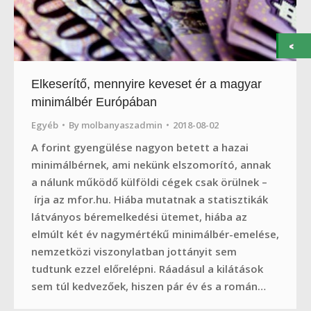
Elkeserítő, mennyire keveset ér a magyar
minimálbér Európában
Egyéb
By
molbanyaszadmin
2018-08-02
A forint gyengülése nagyon betett a hazai
minimálbérnek, ami nekünk elszomorító, annak
a nálunk működő külföldi cégek csak örülnek –
írja az mfor.hu. Hiába mutatnak a statisztikák
látványos béremelkedési ütemet, hiába az
elmúlt két év nagymértékű minimálbér-emelése,
nemzetközi viszonylatban jottányit sem
tudtunk ezzel előrelépni. Ráadásul a kilátások
sem túl kedvezőek, hiszen pár év és a román…