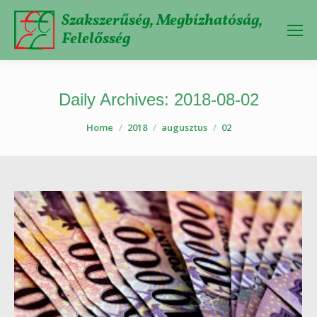
Szakszerűség, Megbízhatóság,
Felelősség
Daily Archives:
2018-08-02
You are here:
Home
2018
augusztus
02