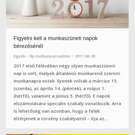
Figyelni kell a munkaszüneti napok
bérezésénél
Egyéb
By
molbanyaszadmin
2017-06-28
2017 első félévében négy olyan munkaszüneti
nap is volt, melyek általános munkarend szerinti
munkanapra estek. Ilyenek voltak a március 15.
(szerda), az április 14. (péntek), a május 1.
(hétfő), valamint a június 5. (hétfő). E napok
elszámolására speciális szabály vonatkozik. Arra
is lehetőség van azonban, hogy a felek
eltérjenek a törvény szabályaitól – írja az…