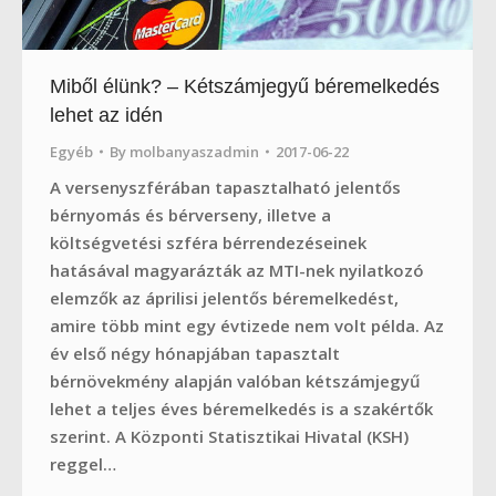
Miből élünk? – Kétszámjegyű béremelkedés
lehet az idén
Egyéb
By
molbanyaszadmin
2017-06-22
A versenyszférában tapasztalható jelentős
bérnyomás és bérverseny, illetve a
költségvetési szféra bérrendezéseinek
hatásával magyarázták az MTI-nek nyilatkozó
elemzők az áprilisi jelentős béremelkedést,
amire több mint egy évtizede nem volt példa. Az
év első négy hónapjában tapasztalt
bérnövekmény alapján valóban kétszámjegyű
lehet a teljes éves béremelkedés is a szakértők
szerint. A Központi Statisztikai Hivatal (KSH)
reggel…