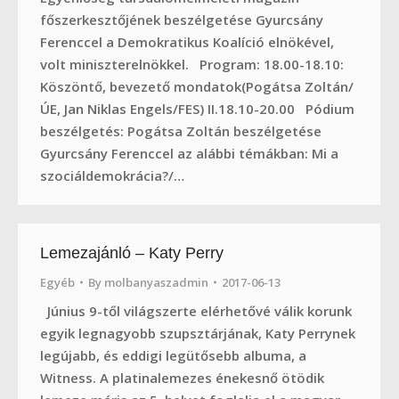
főszerkesztőjének beszélgetése Gyurcsány
Ferenccel a Demokratikus Koalíció elnökével,
volt miniszterelnökkel. Program: 18.00-18.10:
Köszöntő, bevezető mondatok(Pogátsa Zoltán/
ÚE, Jan Niklas Engels/FES) II.18.10-20.00 Pódium
beszélgetés: Pogátsa Zoltán beszélgetése
Gyurcsány Ferenccel az alábbi témákban: Mi a
szociáldemokrácia?/…
Lemezajánló – Katy Perry
Egyéb
By
molbanyaszadmin
2017-06-13
Június 9-től világszerte elérhetővé válik korunk
egyik legnagyobb szupsztárjának, Katy Perrynek
legújabb, és eddigi legütősebb albuma, a
Witness. A platinalemezes énekesnő ötödik