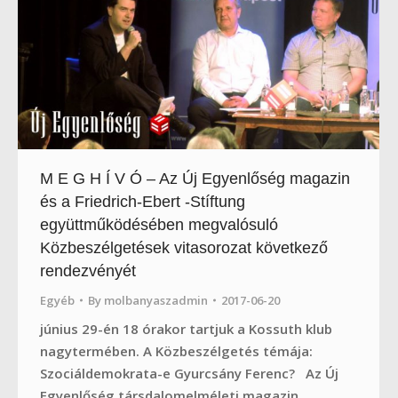
M E G H Í V Ó – Az Új Egyenlőség magazin
és a Friedrich-Ebert -Stíftung
együttműködésében megvalósuló
Közbeszélgetések vitasorozat következő
rendezvényét
Egyéb
By
molbanyaszadmin
2017-06-20
június 29-én 18 órakor tartjuk a Kossuth klub
nagytermében. A Közbeszélgetés témája:
Szociáldemokrata-e Gyurcsány Ferenc? Az Új
Egyenlőség társdalomelméleti magazin