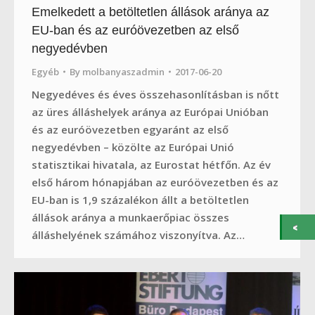
Emelkedett a betöltetlen állások aránya az
EU-ban és az euróövezetben az első
negyedévben
Egyéb
By
molbanyaszadmin
2017-06-20
Negyedéves és éves összehasonlításban is nőtt
az üres álláshelyek aránya az Európai Unióban
és az euróövezetben egyaránt az első
negyedévben – közölte az Európai Unió
statisztikai hivatala, az Eurostat hétfőn. Az év
első három hónapjában az euróövezetben és az
EU-ban is 1,9 százalékon állt a betöltetlen
állások aránya a munkaerőpiac összes
álláshelyének számához viszonyítva. Az…