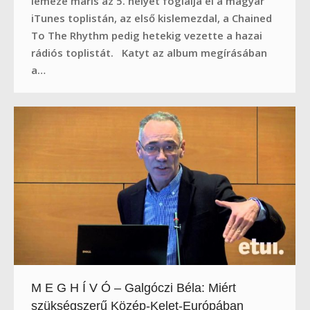
lemeze máris az 5. helyet foglalja el a magyar
iTunes toplistán, az első kislemezdal, a Chained
To The Rhythm pedig hetekig vezette a hazai
rádiós toplistát. Katyt az album megírásában
a…
M E G H Í V Ó – Galgóczi Béla: Miért
szükségszerű Közép-Kelet-Európában