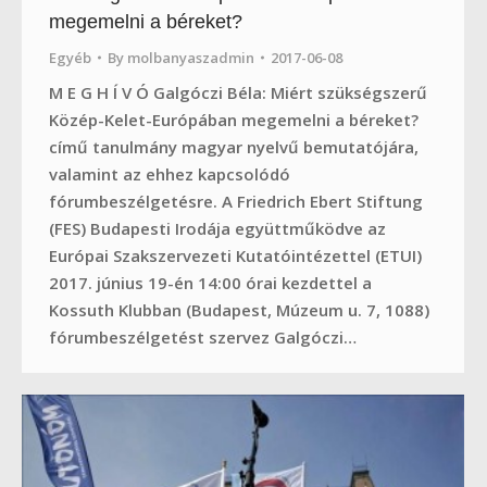
megemelni a béreket?
Egyéb
By
molbanyaszadmin
2017-06-08
M E G H Í V Ó Galgóczi Béla: Miért szükségszerű
Közép-Kelet-Európában megemelni a béreket?
című tanulmány magyar nyelvű bemutatójára,
valamint az ehhez kapcsolódó
fórumbeszélgetésre. A Friedrich Ebert Stiftung
(FES) Budapesti Irodája együttműködve az
Európai Szakszervezeti Kutatóintézettel (ETUI)
2017. június 19-én 14:00 órai kezdettel a
Kossuth Klubban (Budapest, Múzeum u. 7, 1088)
fórumbeszélgetést szervez Galgóczi…