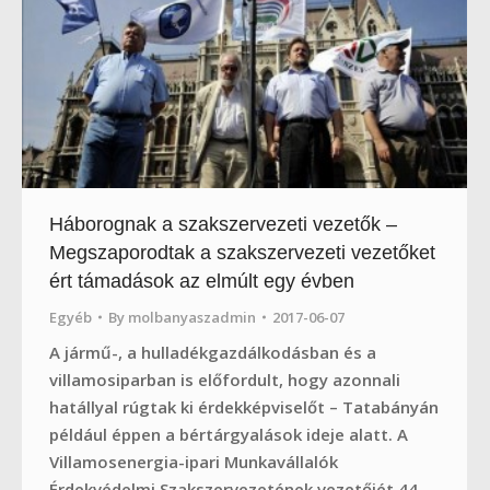
Háborognak a szakszervezeti vezetők –
Megszaporodtak a szakszervezeti vezetőket
ért támadások az elmúlt egy évben
Egyéb
By
molbanyaszadmin
2017-06-07
A jármű-, a hulladékgazdálkodásban és a
villamosiparban is előfordult, hogy azonnali
hatállyal rúgtak ki érdekképviselőt – Tatabányán
például éppen a bértárgyalások ideje alatt. A
Villamosenergia-ipari Munkavállalók
Érdekvédelmi Szakszervezetének vezetőjét 44