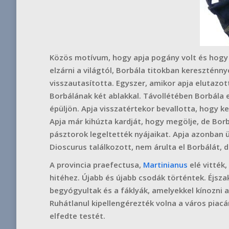
Közös motívum, hogy apja pogány volt és hogy
elzárni a világtól, Borbála titokban kereszténny
visszautasította. Egyszer, amikor apja elutazo
Borbálának két ablakkal. Távollétében Borbála 
épüljön. Apja visszatértekor bevallotta, hogy 
Apja már kihúzta kardját, hogy megölje, de Borbá
pásztorok legeltették nyájaikat. Apja azonban ü
Dioscurus találkozott, nem árulta el Borbálát, 
A provincia praefectusa,
Martinianus
elé vitték
hitéhez. Újabb és újabb csodák történtek. Éjsza
begyógyultak és a fáklyák, amelyekkel kínozni a
Ruhátlanul kipellengérezték volna a város piacán
elfedte testét.