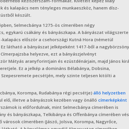
modernebb kéziszerszám-formákat. Kivételt képez Mály
 ék és kalapács nem tényleges munkaeszköz, hanem dísz-
stből készült.
képben, Selmecbánya 1275-ös címerében négy
s, egykarú csákány és bányászkapa. A bányászat világszerte
s -kalapács először a csehországi Kutná Hora (németül
. Ez látható a bányászat jelképeként 1417-ből a nagybörzsöny
ímerpajzsba helyezve, ezt a bányászjelvényt
zör Mátyás aranyforintjain és ezüstdénárjain, majd János kirá
eretjele. Ez a jelkép a domináns Bélabánya, Dobsina,
zepesremete pecsétjén, mely szinte teljesen kitölti a
mecbánya, Korompa, Rudabánya régi pecsétje)
álló
helyzetben
l elő, illetve a bányászok kezében vagy önálló
címerképként
erszámok is előfordulnak, mint Selmecbánya címerében is
ány és bányászkapa, Telkibánya és Offenbánya címerében vé
ző városok címerében (Jászó, Jolsva, Korompa, Nagyrőce,
s látható. A bányalámpa egyedül Aknasuatag címerében