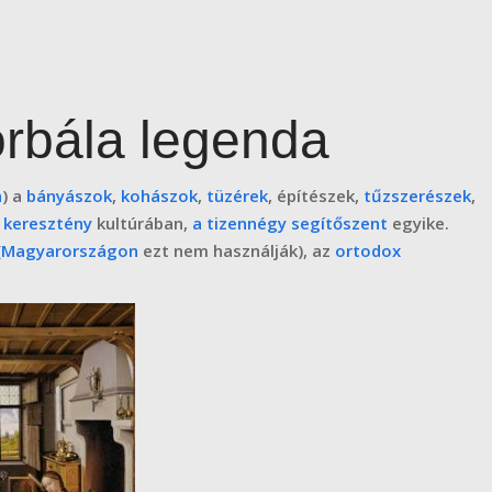
rbála legenda
a
) a
bányászok
,
kohászok
,
tüzérek
, építészek,
tűzszerészek
,
a
keresztény
kultúrában,
a tizennégy segítőszent
egyike.
(
Magyarországon
ezt nem használják), az
ortodox