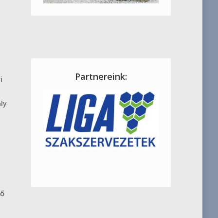
Partnereink:
i
ly
ső