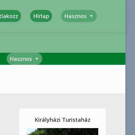
tlakozz
Hírlap
Hasznos
kszerűség, Megbízhatóság, Felelősség
Hasznos
Királyházi Turistaház