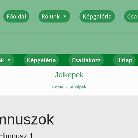
Főoldal
Rólunk
Képgaléria
Csa
Sza
nk
Képgaléria
Csatlakozz
Hírlap
Jelképek
Home
Jelképek
mnuszok
Himnusz 1.