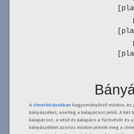
[pla
[pla
[pla
Bányá
A
címerleírásokban
hagyományőrző módon, és gy
bányászéket, esetleg a kalapácsot jelöli. A két
kalapácsot, a véső és kalapács a fúróvésőt és 
bányászékkel azonos módon jelenik meg a címe