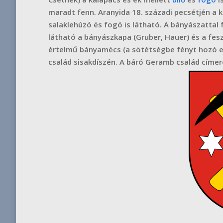
maradt fenn. Aranyida 18. századi pecsétjén a 
salaklehúzó és fogó is látható. A bányászattal 
látható a bányászkapa (Gruber, Hauer) és a fesz
értelmű bányamécs (a sötétségbe fényt hozó es
család sisakdíszén. A báró Geramb család címer