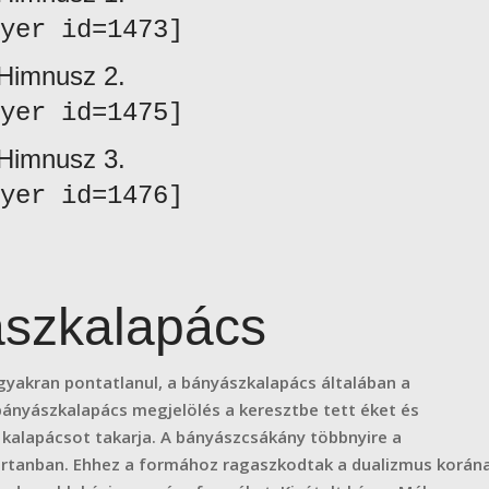
yer id=1473]
Himnusz 2.
yer id=1475]
Himnusz 3.
yer id=1476]
szkalapács
akran pontatlanul, a bányászkalapács általában a
 bányászkalapács megjelölés a keresztbe tett éket és
a kalapácsot takarja. A bányászcsákány többnyire a
rtanban. Ehhez a formához ragaszkodtak a dualizmus korán