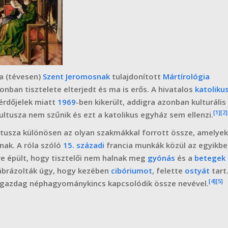
a (tévesen)
Szent Jeromosnak
tulajdonított
Mártírológia
onban tisztelete elterjedt és ma is erős. A hivatalos
katoliku
kérdőjelek miatt
1969
-ben kikerült, addigra azonban kulturális
[1]
[2]
tusza nem szűnik és ezt a katolikus egyház sem ellenzi.
ltusza különösen az olyan szakmákkal forrott össze, amelyek
nak. A róla szóló
15. századi
francia munkák közül az egyikb
tre épült, hogy tisztelői nem halnak meg
gyónás
és a
betegek
brázolták úgy, hogy kezében
cibóriumot
, felette
ostyát
tart
[4]
[5]
 gazdag néphagyománykincs kapcsolódik össze nevével.