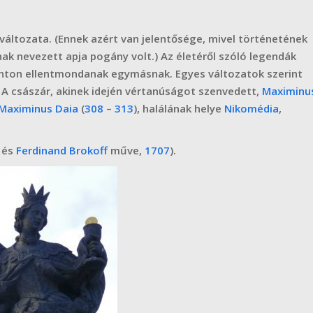
áltozata. (Ennek azért van jelentősége, mivel történetének
k nevezett apja pogány volt.) Az életéről szóló legendák
onton ellentmondanak egymásnak. Egyes változatok szerint
 A császár, akinek idején vértanúságot szenvedett,
Maximinu
Maximinus Daia
(
308
–
313
), halálának helye
Nikomédia
,
és
Ferdinand Brokoff
műve,
1707
).