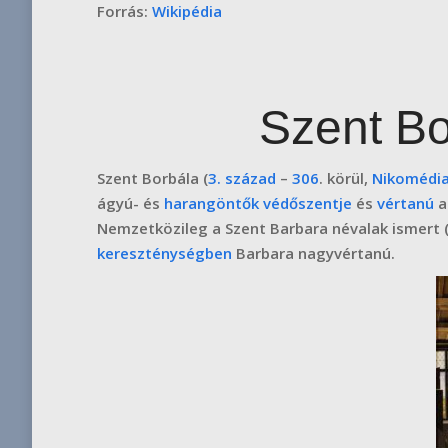
Forrás:
Wikipédia
Szent Bo
Szent Borbála
(
3. század
–
306
. körül,
Nikomédi
ágyú- és
harangöntők
védőszentje
és
vértanú
Nemzetközileg a
Szent Barbara
névalak ismert 
kereszténységben
Barbara nagyvértanú
.