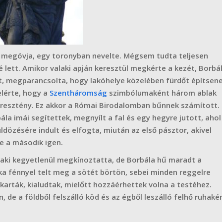
 megóvja, egy toronyban nevelte. Mégsem tudta teljesen
é lett. Amikor valaki apján keresztül megkérte a kezét, Borbá
tt, megparancsolta, hogy lakóhelye közelében fürdőt építsen
elérte, hogy a
Szentháromság
szimbólumaként három ablak
keresztény. Ez akkor a Római Birodalomban bűnnek számított.
la imái segítettek, megnyílt a fal és egy hegyre jutott, ahol
ldözésére indult és elfogta, miután az első pásztor, akivel
de a második igen.
, aki kegyetlenül megkínoztatta, de Borbála hű maradt a
ka fénnyel telt meg a sötét börtön, sebei minden reggelre
karták, kialudtak, mielőtt hozzáérhettek volna a testéhez.
, de a földből felszálló köd és az égből leszálló felhő ruhaké