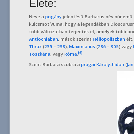
Élete:
Neve a
pogány
jelentésű Barbarus név nőnemű v
kulcsmotívuma, hogy a legendákban Dioscurusna
több változatban terjedtek el, amelyek több p
Antiochiában
, mások szerint
Héliopoliszban
élt.
Thrax
(
235
–
238
),
Maximianus
(
286
–
305
) vagy
[6]
Toszkána
, vagy
Róma
.
Szent Barbara szobra a
prágai
Károly-hídon
(
Jan