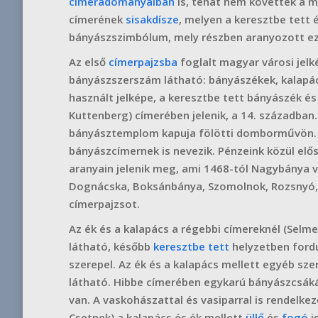
címeradományaiban
is, tehát nem követték a 
címerének
sisakdísze
, melyen a keresztbe tett
bányászszimbólum, mely részben aranyozott ezü
Az első
címerpajzsba
foglalt magyar városi jel
bányászszerszám látható: bányászékek, kalapác
használt jelképe, a keresztbe tett bányászék é
Kuttenberg) címerében jelenik, a 14. században
bányásztemplom kapuja fölötti domborművön. C
bányászcímernek is nevezik. Pénzeink közül elős
aranyain jelenik meg, ami 1468-tól Nagybánya v
Dognácska, Boksánbánya, Szomolnok, Rozsnyó, S
címerpajzsot.
Az ék és a kalapács a régebbi címereknél (Sel
látható, később
keresztbe tett
helyzetben fordu
szerepel. Az ék és a kalapács mellett egyéb sz
látható. Hibbe címerében egykarú bányászcsák
van. A vaskohászattal és vasiparral is rendelke
Csetnek) a kalapács és ék mellett
üllő
és
fogó
i