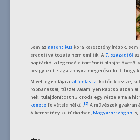
Sem az
autentikus
kora keresztény írások, sem 
eredeti változata nem említik. A
7. századtól
az
naptárból a legendája történeti alapját övező 
beágyazottsága annyira megerősödött, hogy kul
Mivel legendája a
villámlással
kötődik össze, ku
robbanással, tűzzel valamilyen kapcsolatban áll
neki tulajdonított 13 csoda egy része arra a hi
[3]
kenete
felvétele nélkül.
A művészek gyakran á
A keresztény kultúrkörben,
Magyarországon
is,