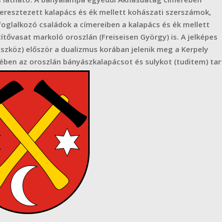
keresztezett kalapács és ék mellett kohászati szerszámok,
foglalkozó családok a címereiben a kalapács és ék mellett
ítővasat markoló oroszlán (Freiseisen György) is. A jelképes
zköz) először a dualizmus korában jelenik meg a Kerpely
ében az oroszlán bányászkalapácsot és sulykot (tuditem) tar