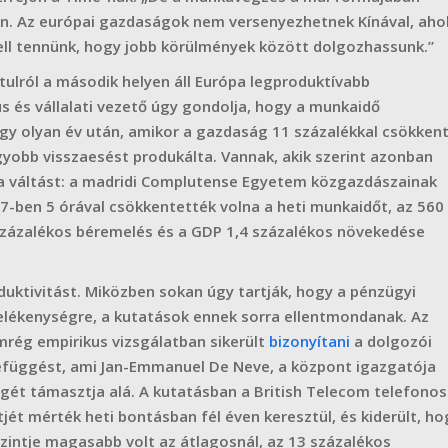
lan. Az európai gazdaságok nem versenyezhetnek Kínával, aho
ell tennünk, hogy jobb körülmények között dolgozhassunk.”
tulról a második helyen áll Európa legproduktívabb
us és vállalati vezető úgy gondolja, hogy a munkaidő
gy olyan év után, amikor a gazdaság 11 százalékkal csökkent
yobb visszaesést produkálta. Vannak, akik szerint azonban
t a váltást: a madridi Complutense Egyetem közgazdászainak
7-ben 5 órával csökkentették volna a heti munkaidőt, az 560
 százalékos béremelés és a GDP 1,4 százalékos növekedése
oduktivitást. Miközben sokan úgy tartják, hogy a pénzügyi
lékenységre, a kutatások ennek sorra ellentmondanak. Az
rég empirikus vizsgálatban sikerült
bizonyítani
a dolgozói
szefüggést, ami Jan-Emmanuel De Neve, a központ igazgatója
t támasztja alá. A kutatásban a British Telecom telefonos
ét mérték heti bontásban fél éven keresztül, és kiderült, ho
 szintje magasabb volt az átlagosnál, az 13 százalékos