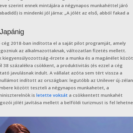
Neve szerint ennek mintájára a négynapos munkahéttel járó
adidő) is mindenki jól járna: „A jólét az első, abból fakad a
 Japánig
 cég 2018-ban indította el a saját pilot programját, amely
lgozniuk az alkalmazottaknak, változatlan fizetés mellett.
k kiegyensúlyozottság-érzete a munka és a magánélet közöt
l 38 százalékra csökkent, a produktivitás (és ezzel a cég
tató javulásnak indult. A vállalat azóta sem tért vissza a
llámot indított az országban: legutóbb az Unilever új-zélan
mbere között teszteli a négynapos munkahetet, a
miniszterelnök is
letette voksát
a csökkentett munkahét
gozói jólét javítása mellett a belföldi turizmust is fel lehetne