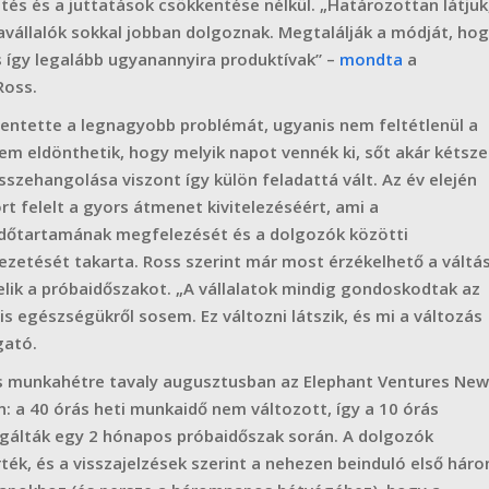
és és a juttatások csökkentése nélkül. „Határozottan látjuk
vállalók sokkal jobban dolgoznak. Megtalálják a módját, ho
 így legalább ugyanannyira produktívak” –
mondta
a
Ross.
lentette a legnagyobb problémát, ugyanis nem feltétlenül a
m eldönthetik, hogy melyik napot vennék ki, sőt akár kétsze
sszehangolása viszont így külön feladattá vált. Az év elején
t felelt a gyors átmenet kivitelezéséért, ami a
időtartamának megfelezését és a dolgozók közötti
etését takarta. Ross szerint már most érzékelhető a váltá
kelik a próbaidőszakot. „A vállalatok mindig gondoskodtak az
is egészségükről sosem. Ez változni látszik, és mi a változás
gató.
s munkahétre tavaly augusztusban az Elephant Ventures New
n: a 40 órás heti munkaidő nem változott, így a 10 órás
álták egy 2 hónapos próbaidőszak során. A dolgozók
rték, és a visszajelzések szerint a nehezen beinduló első hár