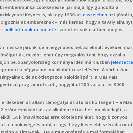
bbi emberimunka-csökkenéssel jár majd. Így gondolta a
n Maynard Keynes is, aki egy 1930-as
esszéjében
azt jósolta
dolgoznia az embereknek – más kérdés, hogy a tavaly elhunyt
er
bullshitmunka-elmélete
szerint ez sok esetben meg is
n messze járunk, de a négynapos hét az elmúlt években már
róbálgatják, miként lehet úgy megvalósítani, hogy azzal a
akadjon be. Spanyolország kormánya idén márciusban
jelentette
 programot a négynapos munkahét tesztelésére. A várhatóan
árgyalnak, de az ötletgazda baloldali párt, a Más País
égvetésű programról szólt, nagyjából 200 vállalat és 3000–
 érdekében az állam támogatja az átállás költségeit – a Más
 32 órára csökkentsék az alkalmazottak heti munkaidejét, a
lkül. „A klímaváltozás arra kötelez minket, hogy bizonyos
k át a munkavégzés módját úgy, hogy kevesebb szén-dioxidot
 Errejón a Time-nak. „De a munkavégzés a mai formájában