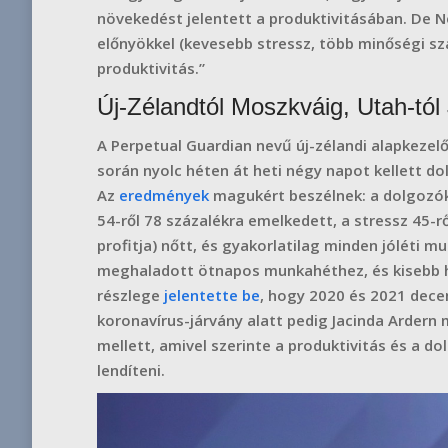
növekedést jelentett a produktivitásában. De 
előnyökkel (kevesebb stressz, több minőségi szab
produktivitás.”
Új-Zélandtól Moszkváig, Utah-tól
A Perpetual Guardian nevű új-zélandi alapkezelő
során nyolc héten át heti négy napot kellett do
Az
eredmények
magukért beszélnek: a dolgozó
54-ről 78 százalékra emelkedett, a stressz 45-rő
profitja) nőtt, és gyakorlatilag minden jóléti mu
meghaladott ötnapos munkahéthez, és kisebb hu
részlege
jelentette be
, hogy 2020 és 2021 dece
koronavírus-járvány alatt pedig Jacinda Ardern 
mellett, amivel szerinte a produktivitás és a dol
lendíteni.