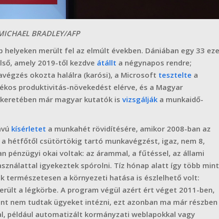
 MICHAEL BRADLEY/AFP
helyeken merült fel az elmúlt években. Dániában egy 33 eze
lső, amely 2019-től kezdve
átállt
a négynapos rendre;
avégzés okozta halálra (karósi), a Microsoft
tesztelte
a
lékos produktivitás-növekedést elérve, és a Magyar
keretében már magyar kutatók is
vizsgálják
a munkaidő-
távú
kísérletet
a munkahét rövidítésére, amikor 2008-ban az
a hétfőtől csütörtökig tartó munkavégzést, igaz, nem 8,
pénzügyi okai voltak: az árammal, a fűtéssel, az állami
ználattal igyekeztek spórolni. Tíz hónap alatt így több mint
ek természetesen a környezeti hatása is észlelhető volt:
rült a légkörbe. A program végül azért ért véget 2011-ben,
nt nem tudtak ügyeket intézni, ezt azonban ma már részben
l, például automatizált kormányzati weblapokkal vagy