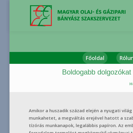
Főoldal
Rólu
Boldogabb dolgozókat
You are here:
H
Amikor a huszadik század elején a nyugati vilá
munkahetet, a megváltás erejével hatott a sza
tízórás munkanapok, legalábbis papíron. Az emb
forradalom termelést megkönnyítő vívmányai te