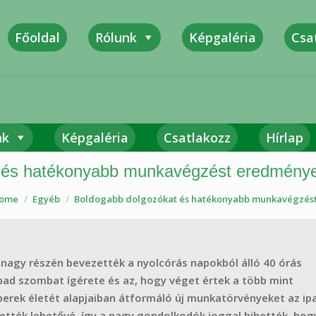
Főoldal
Rólunk
Képgaléria
Csa
Sza
nk
Képgaléria
Csatlakozz
Hírlap
 és hatékonyabb munkavégzést eredmény
ome
Egyéb
Boldogabb dolgozókat és hatékonyabb munkavégzés
g nagy részén bevezették a nyolcórás napokból álló 40 órás
bad szombat ígérete és az, hogy véget értek a több mint
erek életét alapjaiban átformáló új munkatörvényeket az ipa
tték lehetővé, így a nagy gondolkodók joggal hihették, hog