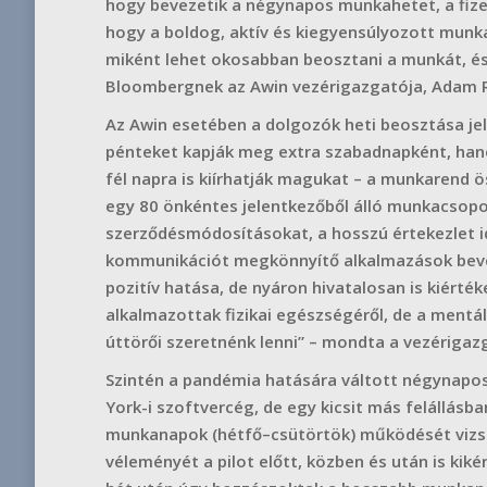
hogy bevezetik a négynapos munkahetet, a fizet
hogy a boldog, aktív és kiegyensúlyozott munka
miként lehet okosabban beosztani a munkát, és
Bloombergnek az Awin vezérigazgatója, Adam 
Az Awin esetében a dolgozók heti beosztása je
pénteket kapják meg extra szabadnapként, hane
fél napra is kiírhatják magukat – a munkarend ö
egy 80 önkéntes jelentkezőből álló munkacsopor
szerződésmódosításokat, a hosszú értekezlet 
kommunikációt megkönnyítő alkalmazások bevez
pozitív hatása, de nyáron hivatalosan is kiérté
alkalmazottak fizikai egészségéről, de a mentál
úttörői szeretnénk lenni” – mondta a vezérigaz
Szintén a pandémia hatására váltott négynapo
York-i szoftvercég, de egy kicsit más felállásba
munkanapok (hétfő–csütörtök) működését vizsg
véleményét a pilot előtt, közben és után is kiké