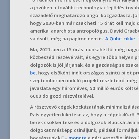
a jövőben a további technológiai fejlődés tová
századelő meghatározó angol közgazdásza, Joh
hogy 2030-ban már csak heti 15 órát kell majd 
amerikai anarchista antropológus, David Graeb
valósult, még ha papíron nem is.
A Qubit cikke
.
Ma, 2021-ben a 15 órás munkahéttől még nagyo
közbeszéd részévé vált, és egyre több helyen p
dolgozók is jól járjanak, és a gazdaság se sz
be
, hogy elsőként indít országos szintű pilot
szeptemberben induló projekt részleteiről még t
javaslata egy hároméves, 50 millió eurós költs
6000 dolgozó részvételével.
A résztvevő cégek kockázatának minimalizálása
País egyetlen kikötése az, hogy a cégek 40-ről
bérek csökkentése és a dolgozók elbocsátása né
dolgokat másképp csináljunk, például formálju
bocsássunk ki” –
mondta
a párt vezetője, Íñigo