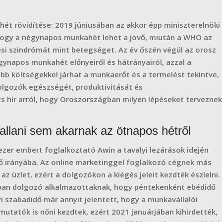
ét rövidítése: 2019 júniusában az akkor épp miniszterelnöki
hogy a négynapos munkahét lehet a jövő, miután a WHO az
si szindrómát mint betegséget. Az év őszén végül az orosz
gynapos munkahét előnyeiről és hátrányairól, azzal a
b költségekkel járhat a munkaerőt és a termelést tekintve,
olgozók egészségét, produktivitását és
cs hír arról, hogy Oroszországban milyen lépéseket terveznek
allani sem akarnak az ötnapos hétről
ezer embert foglalkoztató Awin a tavalyi lezárások idején
ő irányába. Az online marketinggel foglalkozó cégnek más
az üzlet, ezért a dolgozókon a kiégés jeleit kezdték észlelni.
ban dolgozó alkalmazottaknak, hogy péntekenként ebédidő
i szabadidő már annyit jelentett, hogy a munkavállalói
 mutatók is nőni kezdtek, ezért 2021 januárjában kihirdették,