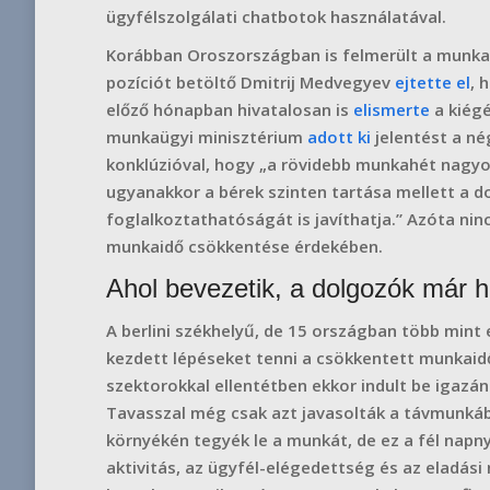
ügyfélszolgálati chatbotok használatával.
Korábban Oroszországban is felmerült a munkah
pozíciót betöltő Dmitrij Medvegyev
ejtette el
, 
előző hónapban hivatalosan is
elismerte
a kiégé
munkaügyi minisztérium
adott ki
jelentést a né
konklúzióval, hogy „a rövidebb munkahét nagyob
ugyanakkor a bérek szinten tartása mellett a d
foglalkoztathatóságát is javíthatja.” Azóta nin
munkaidő csökkentése érdekében.
Ahol bevezetik, a dolgozók már h
A berlini székhelyű, de 15 országban több mint 
kezdett lépéseket tenni a csökkentett munkaid
szektorokkal ellentétben ekkor indult be igazán 
Tavasszal még csak azt javasolták a távmunká
környékén tegyék le a munkát, de ez a fél napny
aktivitás, az ügyfél-elégedettség és az eladási