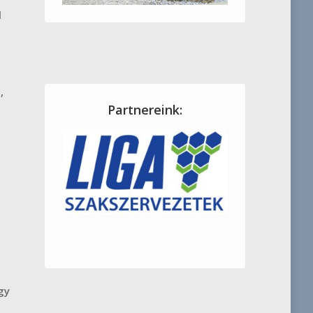
l
,
Partnereink:
gy