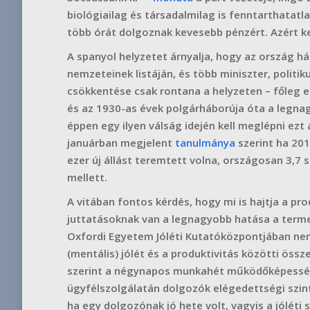
biológiailag és társadalmilag is fenntarthatat
több órát dolgoznak kevesebb pénzért. Azért k
A spanyol helyzetet árnyalja, hogy az ország há
nemzeteinek listáján, és több miniszter, politik
csökkentése csak rontana a helyzeten – főleg e
és az 1930-as évek polgárháborúja óta a legnag
éppen egy ilyen válság idején kell meglépni ez
januárban megjelent
tanulmánya
szerint ha 201
ezer új állást teremtett volna, országosan 3,7
mellett.
A vitában fontos kérdés, hogy mi is hajtja a pr
juttatásoknak van a legnagyobb hatása a terme
Oxfordi Egyetem Jóléti Kutatóközpontjában nem
(mentális) jólét és a produktivitás közötti ös
szerint a négynapos munkahét működőképességé
ügyfélszolgálatán dolgozók elégedettségi szintj
ha egy dolgozónak jó hete volt, vagyis a jóléti