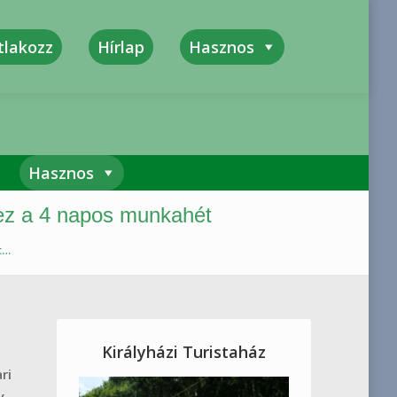
tlakozz
Hírlap
Hasznos
kszerűség, Megbízhatóság, Felelősség
Hasznos
ez a 4 napos munkahét
t…
Királyházi Turistaház
ri
y