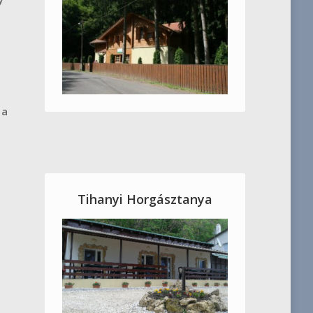
,
 a
Tihanyi Horgásztanya