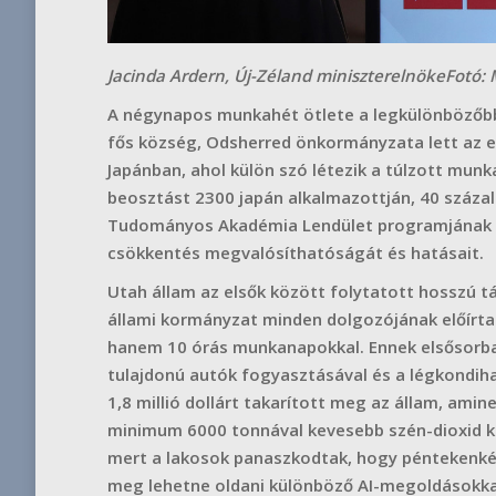
Jacinda Ardern, Új-Zéland miniszterelnöke
Fotó:
A négynapos munkahét ötlete a legkülönbözőbb 
fős község, Odsherred önkormányzata lett az e
Japánban, ahol külön szó létezik a túlzott munk
beosztást 2300 japán alkalmazottján, 40 száza
Tudományos Akadémia Lendület programjának 
csökkentés megvalósíthatóságát és hatásait.
Utah állam az elsők között folytatott hosszú 
állami kormányzat minden dolgozójának előírta 
hanem 10 órás munkanapokkal. Ennek elsősorban 
tulajdonú autók fogyasztásával és a légkondihas
1,8 millió dollárt takarított meg az állam, amin
minimum 6000 tonnával kevesebb szén-dioxid ke
mert a lakosok panaszkodtak, hogy péntekenké
meg lehetne oldani különböző AI-megoldásokka