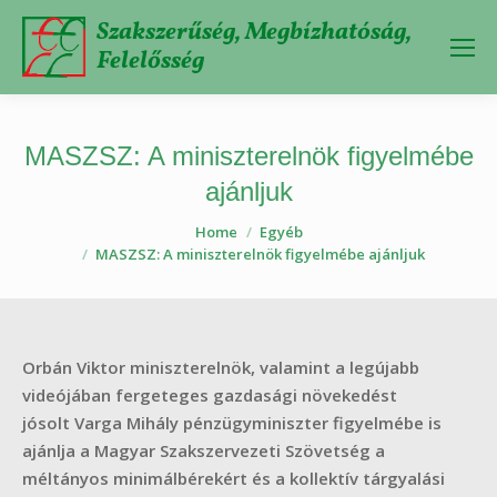
Szakszerűség, Megbízhatóság,
Felelősség
MASZSZ: A miniszterelnök figyelmébe
ajánljuk
Home
Egyéb
You are here:
MASZSZ: A miniszterelnök figyelmébe ajánljuk
Orbán Viktor miniszterelnök, valamint a legújabb
videójában fergeteges gazdasági növekedést
jósolt Varga Mihály pénzügyminiszter figyelmébe is
ajánlja a Magyar Szakszervezeti Szövetség a
méltányos minimálbérekért és a kollektív tárgyalási