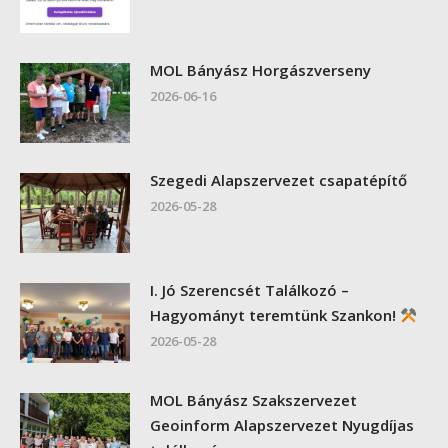
MOL Bányász Horgászverseny
2026-06-16
Szegedi Alapszervezet csapatépítő
2026-05-28
I. Jó Szerencsét Találkozó –
Hagyományt teremtünk Szankon!
2026-05-28
MOL Bányász Szakszervezet
Geoinform Alapszervezet Nyugdíjas