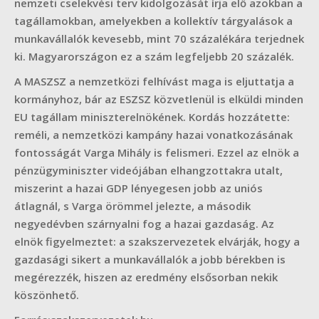
nemzeti cselekvési terv kidolgozását írja elő azokban a
tagállamokban, amelyekben a kollektív tárgyalások a
munkavállalók kevesebb, mint 70 százalékára terjednek
ki. Magyarországon ez a szám legfeljebb 20 százalék.
A MASZSZ a nemzetközi felhívást maga is eljuttatja a
kormányhoz, bár az ESZSZ közvetlenül is elküldi minden
EU tagállam miniszterelnökének. Kordás hozzátette:
reméli, a nemzetközi kampány hazai vonatkozásának
fontosságát Varga Mihály is felismeri. Ezzel az elnök a
pénzügyminiszter videójában elhangzottakra utalt,
miszerint a hazai GDP lényegesen jobb az uniós
átlagnál, s Varga örömmel jelezte, a második
negyedévben szárnyalni fog a hazai gazdaság. Az
elnök figyelmeztet: a szakszervezetek elvárják, hogy a
gazdasági sikert a munkavállalók a jobb bérekben is
megérezzék, hiszen az eredmény elsősorban nekik
köszönhető.