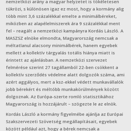
nemzetközi arány a magyar helyzetet is tökéletesen
tükrözi, s különösen igaz ez most, hogy a kormány alig
több mint 3,6 százalékkal emelte a minimálbéreket,
miközben az alapélelmiszerek ára 9 százalékkal ment
fel – reagált a nemzetközi kampányra Kordás László. A
MASZSZ elnöke elmondta, Magyarország nemcsak a
méltatlanul alacsony minimálbérek, hanem egyebek
mellett a kollektív tárgyalás totális hiánya miatt is
érintett az ajánlásban. A nemzetközi szervezet
felmérése szerint 27 tagállamból 22-ben csökkent a
kollektív szerződés védelme alatt dolgozók száma, ami
azért aggályos, mert a ksz-ekkel védett munkavállalók
jobb bérekért és méltóbb munkakörülmények között
dolgoznak. Az Európa-szerte romló statisztikához
Magyarország is hozzájárult – szögezte le az elnök.
Kordás László a kormány figyelmébe ajánlja az Európai
Szakszervezeti Szövetség megállapításait, egyebek
között például azt, hogy a bérek nemcsak a