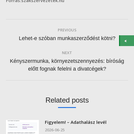
Forrás:szakszervezetek.hu
Post
PREVIOUS
navigation
Previous
Lehet-e szóban munkaszerződést kötni?
post:
NEXT
Kényszermunka, környezetszennyezés: bíróság
Next
előtt fognak felelni a divatcégek?
post:
Related posts
Figyelem! – Adathalász levél
2026-06-25