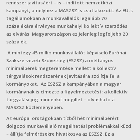
rendszer javításáért – is – indított nemzetközi
kampányt, amelyhez a MASZSZ is csatlakozott. Az EU-s
tagállamokban a munkavállalók legalább 70
százalékára érvényes munkahelyi kollektív szerződés
az elvárás, Magyarországon ez jelenleg legfeljebb 20
százalék.
A mintegy 45 millió munkavállalót képviselő Európai
Szakszervezeti Szövetség (ESZSZ) a méltányos
minimálbérek megteremtése mellett a kollektív
tárgyalások rendszerének javítására szólítja fel a
kormányokat. Az ESZSZ a kampányában a magyar
kormánynak is címezte a figyelmeztetést: a kollektív
tárgyalási jog mindenkit megillet – olvasható a
MASZSZ közleményében.
Az európai országokban tízből hét minimálbérért
dolgozó munkavállaló megélhetési problémákkal küzd
– állítja felmérésekre hivatkozva az ESZSZ. Ez a