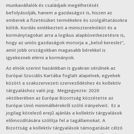
munkavállalók és családjaik megélhetését
befolyásolják, hanem a gazdaságot is, hiszen az
emberek a fizetésüket termékekre és szolgáltatásokra
költik. Kordás emlékezteti a miniszterelnököt és a
kormánytagokat arra a logikus alapkövetkezetésre is,
hogy az uniós gazdaságok motorja a „belső kereslet”,
amit jobb országokban magasabb bérekkel is
igyekeznek elérni a kormányok.
Az elnök szerint hazánkban is gyakran sérülnek az
Európai Szociális Kartába foglalt alapelvek, egyebek
között a szakszervezeti szerveződéshez és kollektív
tárgyaláshoz való jog. Megjegyezte: 2020
októberében az Európai Bizottság közzétette az
Európai Unió minimálbérekről szóló irányelveit. Ez a
jogilag kötelező erejű ajánlás a kollektív tárgyalások
előmozdítására szólítja fel a tagállamokat. A
Bizottság a kollektív tárgyalások támogatását célzó