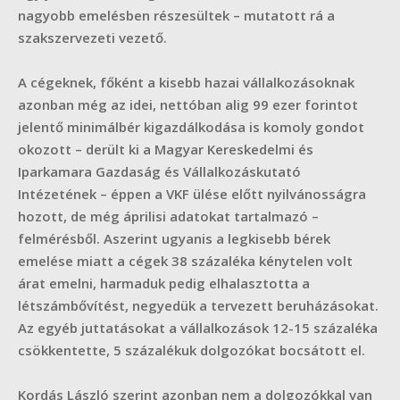
nagyobb emelésben részesültek – mutatott rá a
szakszervezeti vezető.
A cégeknek, főként a kisebb hazai vállalkozásoknak
azonban még az idei, nettóban alig 99 ezer forintot
jelentő minimálbér kigazdálkodása is komoly gondot
okozott – derült ki a Magyar Kereskedelmi és
Iparkamara Gazdaság és Vállalkozáskutató
Intézetének – éppen a VKF ülése előtt nyilvánosságra
hozott, de még áprilisi adatokat tartalmazó –
felmérésből. Aszerint ugyanis a legkisebb bérek
emelése miatt a cégek 38 százaléka kénytelen volt
árat emelni, harmaduk pedig elhalasztotta a
létszámbővítést, negyedük a tervezett beruházásokat.
Az egyéb juttatásokat a vállalkozások 12-15 százaléka
csökkentette, 5 százalékuk dolgozókat bocsátott el.
Kordás László szerint azonban nem a dolgozókkal van