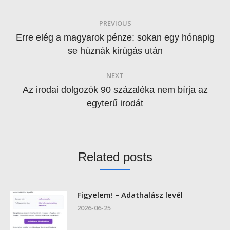
Post
PREVIOUS
navigation
Erre elég a magyarok pénze: sokan egy hónapig
Previous
se húznák kirúgás után
post:
NEXT
Az irodai dolgozók 90 százaléka nem bírja az
Next
egyterű irodát
post:
Related posts
Figyelem! – Adathalász levél
2026-06-25