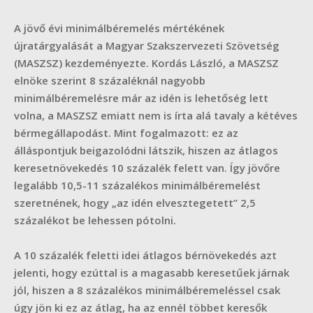
A jövő évi minimálbéremelés mértékének
újratárgyalását a Magyar Szakszervezeti Szövetség
(MASZSZ) kezdeményezte. Kordás László, a MASZSZ
elnöke szerint 8 százaléknál nagyobb
minimálbéremelésre már az idén is lehetőség lett
volna, a MASZSZ emiatt nem is írta alá tavaly a kétéves
bérmegállapodást. Mint fogalmazott: ez az
álláspontjuk beigazolódni látszik, hiszen az átlagos
keresetnövekedés 10 százalék felett van. Így jövőre
legalább 10,5-11 százalékos minimálbéremelést
szeretnének, hogy „az idén elvesztegetett” 2,5
százalékot be lehessen pótolni.
A 10 százalék feletti idei átlagos bérnövekedés azt
jelenti, hogy ezúttal is a magasabb keresetűek járnak
jól, hiszen a 8 százalékos minimálbéremeléssel csak
úgy jön ki ez az átlag, ha az ennél többet keresők