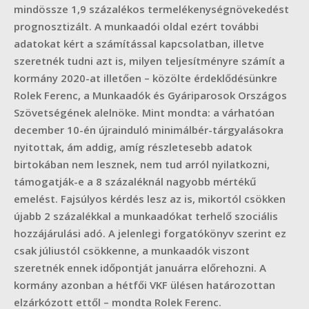
mindössze 1,9 százalékos termelékenységnövekedést
prognosztizált. A munkaadói oldal ezért további
adatokat kért a számítással kapcsolatban, illetve
szeretnék tudni azt is, milyen teljesítményre számít a
kormány 2020-at illetően – közölte érdeklődésünkre
Rolek Ferenc, a Munkaadók és Gyáriparosok Országos
Szövetségének alelnöke. Mint mondta: a várhatóan
december 10-én újrainduló minimálbér-tárgyalásokra
nyitottak, ám addig, amíg részletesebb adatok
birtokában nem lesznek, nem tud arról nyilatkozni,
támogatják-e a 8 százaléknál nagyobb mértékű
emelést. Fajsúlyos kérdés lesz az is, mikortól csökken
újabb 2 százalékkal a munkaadókat terhelő szociális
hozzájárulási adó. A jelenlegi forgatókönyv szerint ez
csak júliustól csökkenne, a munkaadók viszont
szeretnék ennek időpontját januárra előrehozni. A
kormány azonban a hétfői VKF ülésen határozottan
elzárkózott ettől – mondta Rolek Ferenc.