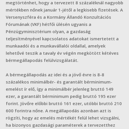
megtörténhet, hogy a tervezett 8 százaléknál nagyobb
mértékben nőnek január 1-jétől a legkisebb fizetések. A
Versenyszféra és a Kormány Állandó Konzultációs
Fórumának (VKF) hétfői ülésén ugyanis a
Pénzügyminisztérium olyan, a gazdaság
teljesítményével kapcsolatos adatokat ismertetett a
munkaadói és a munkavállalói oldallal, amelyek
lehetővé teszik a tavaly év végén megkötött kétéves
bérmegállapodás felülvizsgálatát.
A bérmegállapodás az idei és a jövő évre is 8-8
százalékos minimálbér- és garantált bérminimum-
emelést ír elő, így a minimálbér jelenleg bruttó 149
ezer, a garantált bérminimum pedig bruttó 195 ezer
forint. Jövőre előbbi bruttó 161 ezer, utóbbi bruttó 210
600 forintra nőne. A megállapodás azonban azt is
rögzíti, hogy az emelés mértékét felül lehet vizsgálni,
ha bizonyos gazdasági paraméterek a tervezetthez