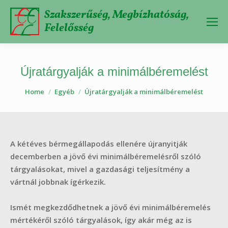
Szakszerűség, Megbízhatóság,
Felelősség
Újratárgyalják a minimálbéremelést
You are here:
Home
Egyéb
Újratárgyalják a minimálbéremelést
A kétéves bérmegállapodás ellenére újranyitják
decemberben a jövő évi minimálbéremelésről szóló
tárgyalásokat, mivel a gazdasági teljesítmény a
vártnál jobbnak ígérkezik.
Ismét megkezdődhetnek a jövő évi minimálbéremelés
mértékéről szóló tárgyalások, így akár még az is