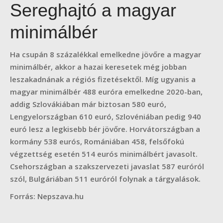
Sereghajtó a magyar
minimálbér
Ha csupán 8 százalékkal emelkedne jövőre a magyar
minimálbér, akkor a hazai keresetek még jobban
leszakadnának a régiós fizetésektől. Míg ugyanis a
magyar minimálbér 488 euróra emelkedne 2020-ban,
addig Szlovákiában már biztosan 580 euró,
Lengyelországban 610 euró, Szlovéniában pedig 940
euró lesz a legkisebb bér jövőre. Horvátországban a
kormány 538 eurós, Romániában 458, felsőfokú
végzettség esetén 514 eurós minimálbért javasolt.
Csehországban a szakszervezeti javaslat 587 euróról
szól, Bulgáriában 511 euróról folynak a tárgyalások.
Forrás: Nepszava.hu