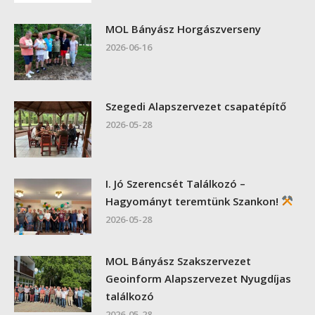
MOL Bányász Horgászverseny
2026-06-16
Szegedi Alapszervezet csapatépítő
2026-05-28
I. Jó Szerencsét Találkozó –
Hagyományt teremtünk Szankon!
2026-05-28
MOL Bányász Szakszervezet
Geoinform Alapszervezet Nyugdíjas
találkozó
2026-05-28