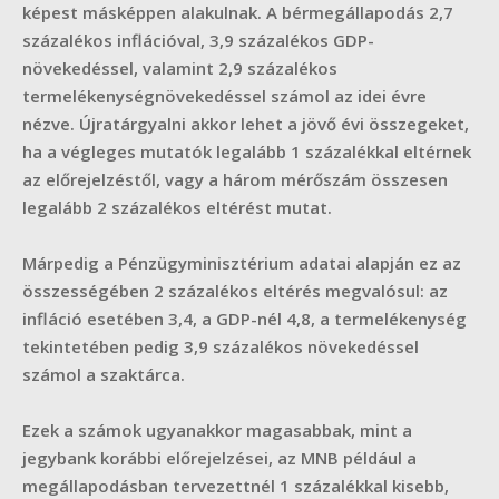
képest másképpen alakulnak. A bérmegállapodás 2,7
százalékos inflációval, 3,9 százalékos GDP-
növekedéssel, valamint 2,9 százalékos
termelékenységnövekedéssel számol az idei évre
nézve. Újratárgyalni akkor lehet a jövő évi összegeket,
ha a végleges mutatók legalább 1 százalékkal eltérnek
az előrejelzéstől, vagy a három mérőszám összesen
legalább 2 százalékos eltérést mutat.
Márpedig a Pénzügyminisztérium adatai alapján ez az
összességében 2 százalékos eltérés megvalósul: az
infláció esetében 3,4, a GDP-nél 4,8, a termelékenység
tekintetében pedig 3,9 százalékos növekedéssel
számol a szaktárca.
Ezek a számok ugyanakkor magasabbak, mint a
jegybank korábbi előrejelzései, az MNB például a
megállapodásban tervezettnél 1 százalékkal kisebb,