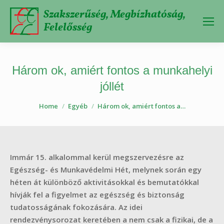
Szakszerűség, Megbízhatóság,
Felelősség
Három ok, amiért fontos a munkahelyi
jóllét
You are here:
Home
Egyéb
Három ok, amiért fontos a…
Immár 15. alkalommal kerül megszervezésre az
Egészség- és Munkavédelmi Hét, melynek során egy
héten át különböző aktivitásokkal és bemutatókkal
hívják fel a figyelmet az egészség és biztonság
tudatosságának fokozására. Az idei
rendezvénysorozat keretében a nem csak a fizikai, de a