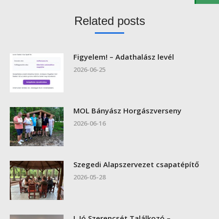
Related posts
Figyelem! – Adathalász levél
2026-06-25
MOL Bányász Horgászverseny
2026-06-16
Szegedi Alapszervezet csapatépítő
2026-05-28
I. Jó Szerencsét Találkozó –