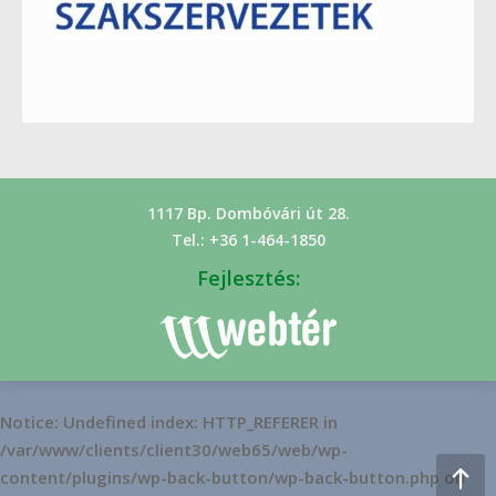
1117 Bp. Dombóvári út 28.
Tel.: +36 1-464-1850
Fejlesztés:
Notice
: Undefined index: HTTP_REFERER in
/var/www/clients/client30/web65/web/wp-
content/plugins/wp-back-button/wp-back-button.php
on