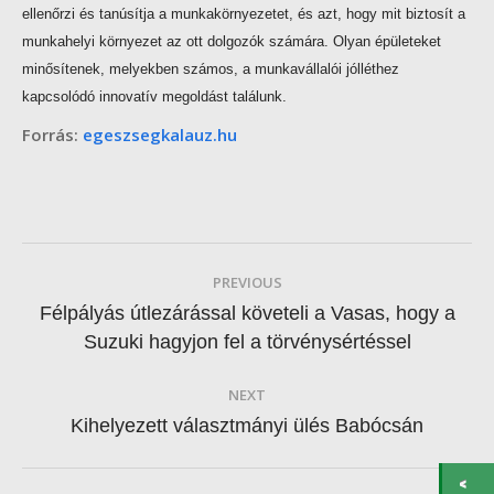
ellenőrzi és tanúsítja a munkakörnyezetet, és azt, hogy mit biztosít a
munkahelyi környezet az ott dolgozók számára. Olyan épületeket
minősítenek, melyekben számos, a munkavállalói jólléthez
kapcsolódó innovatív megoldást találunk.
Forrás:
egeszsegkalauz.hu
Post
PREVIOUS
navigation
Félpályás útlezárással követeli a Vasas, hogy a
Previous
Suzuki hagyjon fel a törvénysértéssel
post:
NEXT
Next
Kihelyezett választmányi ülés Babócsán
post: