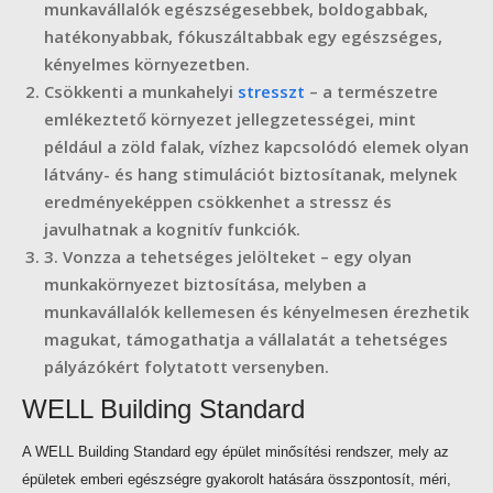
munkavállalók egészségesebbek, boldogabbak,
hatékonyabbak, fókuszáltabbak egy egészséges,
kényelmes környezetben.
Csökkenti a munkahelyi
stresszt
– a természetre
emlékeztető környezet jellegzetességei, mint
például a zöld falak, vízhez kapcsolódó elemek olyan
látvány- és hang stimulációt biztosítanak, melynek
eredményeképpen csökkenhet a stressz és
javulhatnak a kognitív funkciók.
3. Vonzza a tehetséges jelölteket – egy olyan
munkakörnyezet biztosítása, melyben a
munkavállalók kellemesen és kényelmesen érezhetik
magukat, támogathatja a vállalatát a tehetséges
pályázókért folytatott versenyben.
WELL Building Standard
A WELL Building Standard egy épület minősítési rendszer, mely az
épületek emberi egészségre gyakorolt hatására összpontosít, méri,