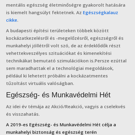
mentális egészség életminőségre gyakorolt hatására
is kiemelt hangsúlyt fektetnek. Az
Egészségkalauz
cikke
.
A budapesti építési területeken többek között
kockázatkezelésről és -megelőzésről, egészségről és
munkahelyi jóllétről volt szó, de az érdeklődők részt
vehettekveszélyes szituációkat és kimenekítési
technikákat bemutató szimulációkon is.Persze ezúttal
sem maradhattak el a technológiai megoldások,
például ki lehetett próbálni a kockázatmentes
tűzoltást virtuális valóságban.
Egészség- és Munkavédelmi Hét
Az idei év témája az Akció/Reakció, vagyis a cselekvés
és visszahatás.
A 2019-es Egészség- és Munkavédelmi Hét célja a
munkahelyi biztonság és egészség terén