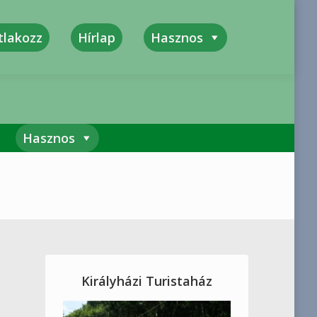
tlakozz
Hírlap
Hasznos
kszerűség, Megbízhatóság, Felelősség
Hasznos
Királyházi Turistaház