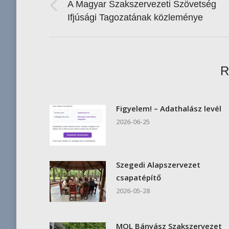
navigation
A Magyar Szakszervezeti Szövetség
Previous
Ifjúsági Tagozatának közleménye
post:
R
Figyelem! – Adathalász levél
2026-06-25
Szegedi Alapszervezet
csapatépítő
2026-05-28
MOL Bányász Szakszervezet