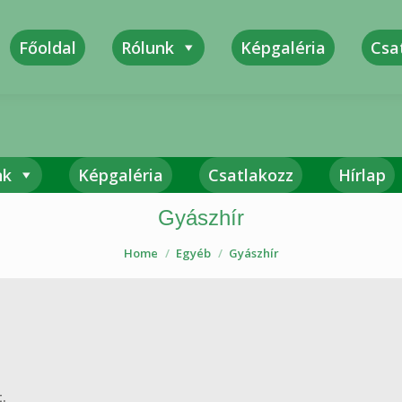
Főoldal
Rólunk
Képgaléria
Csa
Sza
nk
Képgaléria
Csatlakozz
Hírlap
Gyászhír
Home
Egyéb
Gyászhír
.