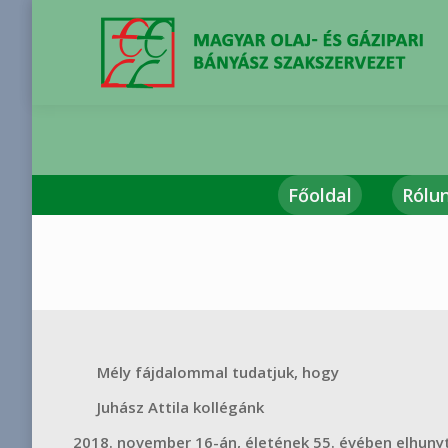
Főoldal
Rólu
You are here:
Mély fájdalommal tudatjuk, hogy
Juhász Attila
kollégánk
november 16-án, életének 55. évében elhunyt