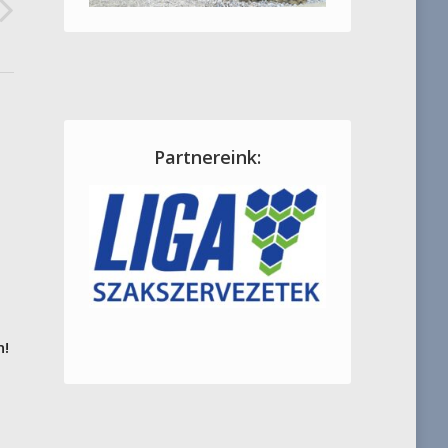
Partnereink:
n!