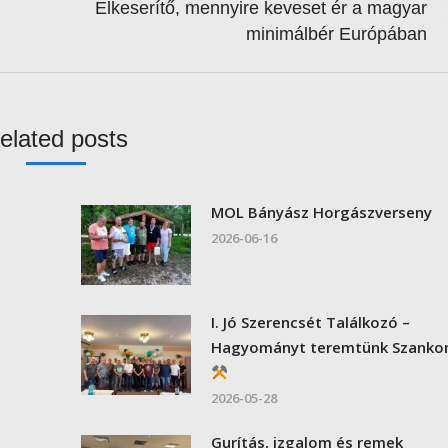
Elkeserítő, mennyire keveset ér a magyar
Next
minimálbér Európában
post:
elated posts
MOL Bányász Horgászverseny
2026-06-16
I. Jó Szerencsét Találkozó –
Hagyományt teremtünk Szanko
2026-05-28
Gurítás, izgalom és remek