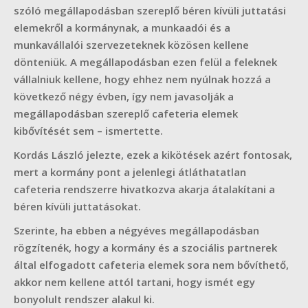
szóló megállapodásban szereplő béren kívüli juttatási
elemekről a kormánynak, a munkaadói és a
munkavállalói szervezeteknek közösen kellene
dönteniük. A megállapodásban ezen felül a feleknek
vállalniuk kellene, hogy ehhez nem nyúlnak hozzá a
következő négy évben, így nem javasolják a
megállapodásban szereplő cafeteria elemek
kibővítését sem – ismertette.
Kordás László jelezte, ezek a kikötések azért fontosak,
mert a kormány pont a jelenlegi átláthatatlan
cafeteria rendszerre hivatkozva akarja átalakítani a
béren kívüli juttatásokat.
Szerinte, ha ebben a négyéves megállapodásban
rögzítenék, hogy a kormány és a szociális partnerek
által elfogadott cafeteria elemek sora nem bővíthető,
akkor nem kellene attól tartani, hogy ismét egy
bonyolult rendszer alakul ki.