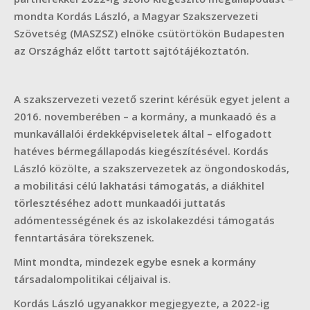
mondta Kordás László, a Magyar Szakszervezeti
Szövetség (MASZSZ) elnöke csütörtökön Budapesten
az Országház előtt tartott sajtótájékoztatón.
A szakszervezeti vezető szerint kérésük egyet jelent a
2016. novemberében – a kormány, a munkaadó és a
munkavállalói érdekképviseletek által – elfogadott
hatéves bérmegállapodás kiegészítésével. Kordás
László közölte, a szakszervezetek az öngondoskodás,
a mobilitási célú lakhatási támogatás, a diákhitel
törlesztéséhez adott munkaadói juttatás
adómentességének és az iskolakezdési támogatás
fenntartására törekszenek.
Mint mondta, mindezek egybe esnek a kormány
társadalompolitikai céljaival is.
Kordás László ugyanakkor megjegyezte, a 2022-ig