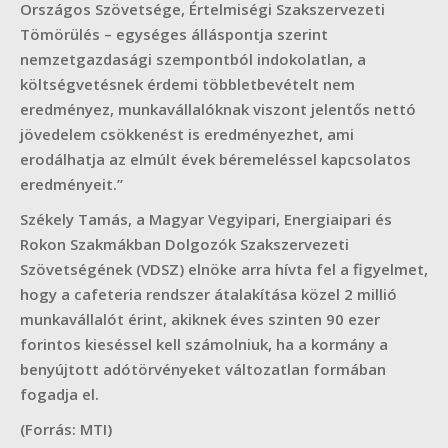
Országos Szövetsége, Értelmiségi Szakszervezeti
Tömörülés – egységes álláspontja szerint
nemzetgazdasági szempontból indokolatlan, a
költségvetésnek érdemi többletbevételt nem
eredményez, munkavállalóknak viszont jelentős nettó
jövedelem csökkenést is eredményezhet, ami
erodálhatja az elmúlt évek béremeléssel kapcsolatos
eredményeit.”
Székely Tamás, a Magyar Vegyipari, Energiaipari és
Rokon Szakmákban Dolgozók Szakszervezeti
Szövetségének (VDSZ) elnöke arra hívta fel a figyelmet,
hogy a cafeteria rendszer átalakítása közel 2 millió
munkavállalót érint, akiknek éves szinten 90 ezer
forintos kieséssel kell számolniuk, ha a kormány a
benyújtott adótörvényeket változatlan formában
fogadja el.
(Forrás: MTI)