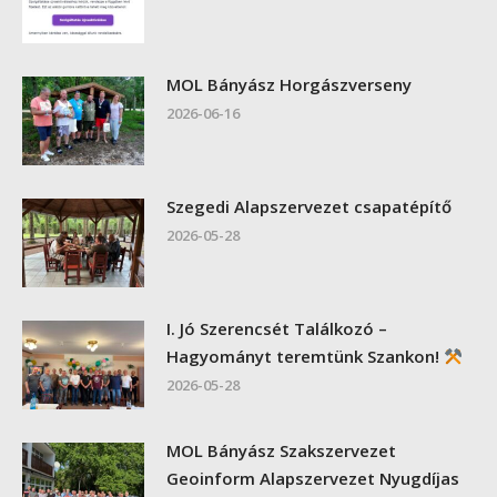
MOL Bányász Horgászverseny
2026-06-16
Szegedi Alapszervezet csapatépítő
2026-05-28
I. Jó Szerencsét Találkozó –
Hagyományt teremtünk Szankon!
2026-05-28
MOL Bányász Szakszervezet
Geoinform Alapszervezet Nyugdíjas