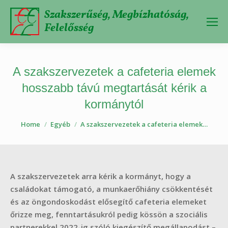
Szakszerűség, Megbízhatóság,
Felelősség
A szakszervezetek a cafeteria elemek
hosszabb távú megtartását kérik a
kormánytól
You are here:
Home
Egyéb
A szakszervezetek a cafeteria elemek…
A szakszervezetek arra kérik a kormányt, hogy a
családokat támogató, a munkaerőhiány csökkentését
és az öngondoskodást elősegítő cafeteria elemeket
őrizze meg, fenntartásukról pedig kössön a szociális
partnerekkel 2022-ig szóló kiegészítő megállapodást –