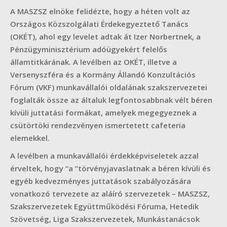
A MASZSZ elnöke felidézte, hogy a héten volt az
Országos Közszolgálati Érdekegyeztető Tanács
(OKÉT), ahol egy levelet adtak át Izer Norbertnek, a
Pénzügyminisztérium adóügyekért felelős
államtitkárának. A levélben az OKÉT, illetve a
Versenyszféra és a Kormány Állandó Konzultációs
Fórum (VKF) munkavállalói oldalának szakszervezetei
foglalták össze az általuk legfontosabbnak vélt béren
kívüli juttatási formákat, amelyek megegyeznek a
csütörtöki rendezvényen ismertetett cafeteria
elemekkel.
A levélben a munkavállalói érdekképviseletek azzal
érveltek, hogy “a “törvényjavaslatnak a béren kívüli és
egyéb kedvezményes juttatások szabályozására
vonatkozó tervezete az aláíró szervezetek – MASZSZ,
Szakszervezetek Együttműködési Fóruma, Hetedik
Szövetség, Liga Szakszervezetek, Munkástanácsok