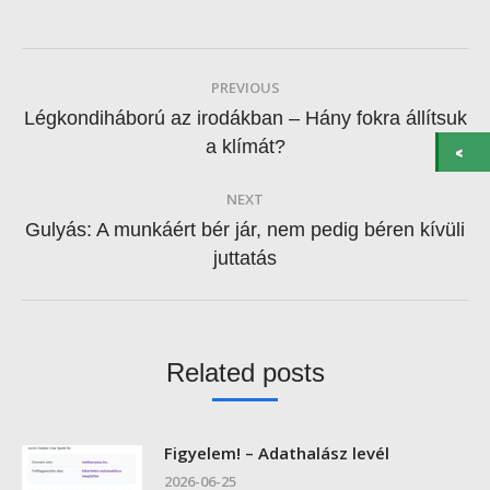
Post
PREVIOUS
navigation
Légkondiháború az irodákban – Hány fokra állítsuk
Previous
a klímát?
post:
NEXT
Gulyás: A munkáért bér jár, nem pedig béren kívüli
Next
juttatás
post:
Related posts
Figyelem! – Adathalász levél
2026-06-25